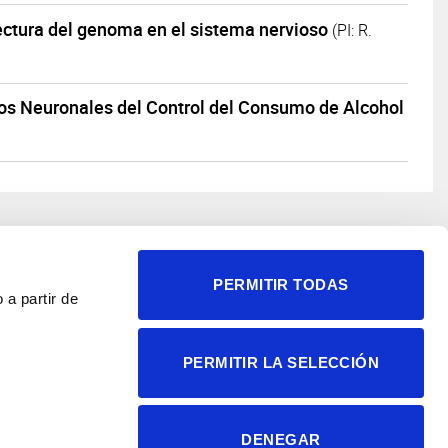
ctura del genoma en el sistema nervioso
(PI: R.
os Neuronales del Control del Consumo de Alcohol
PERMITIR TODAS
 a partir de
© 2004-2026 Instituto de
PERMITIR LA SELECCIÓN
Neurociencias
Política de privacidad
Política de cookies
DENEGAR
Accesibilidad