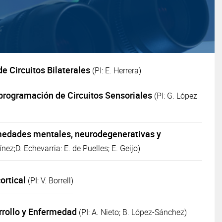
e Circuitos Bilaterales
(PI: E. Herrera)
eprogramación de Circuitos Sensoriales
(PI: G. López
medades mentales, neurodegenerativas y
tínez;D. Echevarria: E. de Puelles; E. Geijo)
ortical
(PI: V. Borrell)
arrollo y Enfermedad
(PI: A. Nieto; B. López-Sánchez)