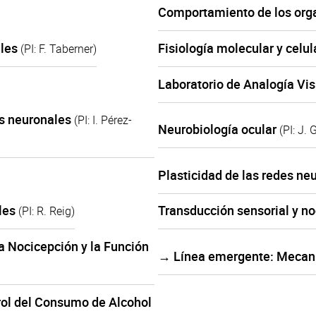
Comportamiento de los or
ales
Fisiología molecular y celul
(PI: F. Taberner)
Laboratorio de Analogía Vi
os neuronales
(PI: I. Pérez-
Neurobiología ocular
(PI: J.
Plasticidad de las redes ne
ales
Transducción sensorial y n
(PI: R. Reig)
 Nocicepción y la Función
→ Línea emergente: Mecani
rol del Consumo de Alcohol