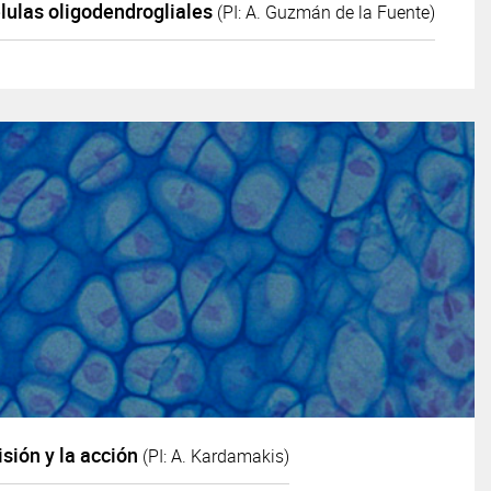
lulas oligodendrogliales
(PI: A. Guzmán de la Fuente)
isión y la acción
(PI: A. Kardamakis)