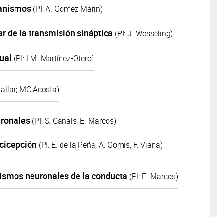
ganismos
(PI: A. Gómez Marín)
ar de la transmisión sináptica
(PI: J. Wesseling)
sual
(PI: LM. Martínez-Otero)
 Gallar; MC Acosta)
uronales
(PI: S. Canals; E. Marcos)
ocicepción
(PI: E. de la Peña, A. Gomis, F. Viana)
smos neuronales de la conducta
(PI: E. Marcos)