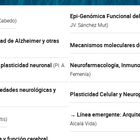
Epi-Genómica Funcional del
 Cabedo)
JV. Sánchez Mut)
d de Alzheimer y otras
Mecanismos moleculares de
 plasticidad neuronal
Neurofarmacología, Inmuno
(PI: A.
Femenía)
medades neurológicas y
Plasticidad Celular y Neur
→ Línea emergente: Arquite
tis)
Alcalá Vida)
 y función cerebral