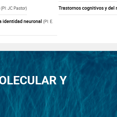
o
Trastornos cognitivos y del
(PI: JC Pastor)
 identidad neuronal
(PI: E.
OLECULAR Y