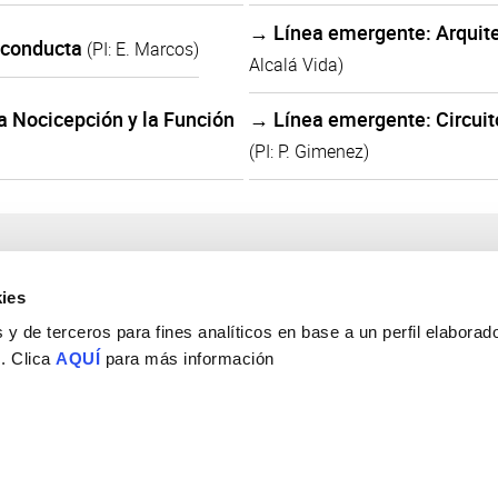
→ Línea emergente: Arquite
 conducta
(PI: E. Marcos)
Alcalá Vida)
 Nocicepción y la Función
→ Línea emergente: Circuit
(PI: P. Gimenez)
ies
y de terceros para fines analíticos en base a un perfil elaborado
 . Clica
AQUÍ
para más información
Consejo Superior de Investigaciones Científicas
Universidad Miguel Hernández
Campus de San Juan | Sant Joan d’Alacant
Alicante | España
Contacto
Tel. + 34 965 23 37 00