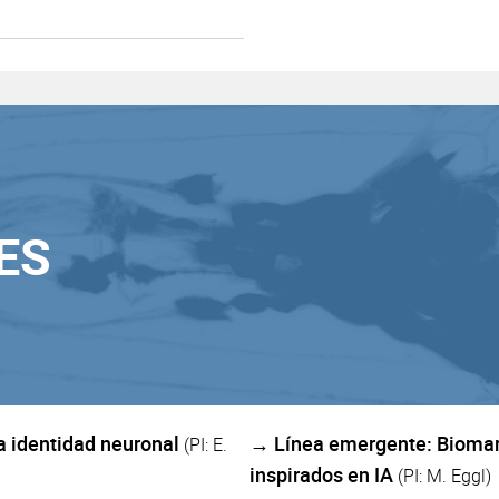
ES
 identidad neuronal
→ Línea emergente: Biomarc
(PI: E.
inspirados en IA
(PI: M. Eggl)