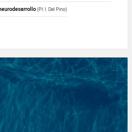
 neurodesarrollo
(PI: I. Del Pino)