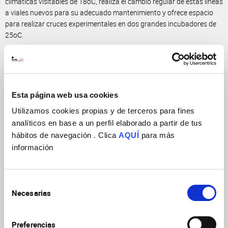
climáticas visitables de 18oC, realiza el cambio regular de estas líneas
a viales nuevos para su adecuado mantenimiento y ofrece espacio
para realizar cruces experimentales en dos grandes incubadores de
25oC.
Finalmente, la Unidad de Drosophila lleva a cabo ensayos
conductuales bajo condiciones controladas de temperatura,
humedad y luz en una habitación especial equipada con cámaras de
grabación. Se ofrece como servicio el uso de esta sala para personal
Esta página web usa cookies
entrenado que disponga de su propio equipo para el ensayo
Utilizamos cookies propias y de terceros para fines
conductual específico a realizar o el uso asistido por personal
especializado con equipo específico disponible en la habitación (fly
analíticos en base a un perfil elaborado a partir de tus
pads, sensores de ritmo circadiano, FlyGear, etc.).
hábitos de navegación . Clica
AQUÍ
para más
información
Sala Drosophila
Resp. científico:
Jose Carlos Pastor Pareja
Selección
Necesarias
de
Técnicos:
consentimiento
Irene Beatriz Oliveira Avalos
Preferencias