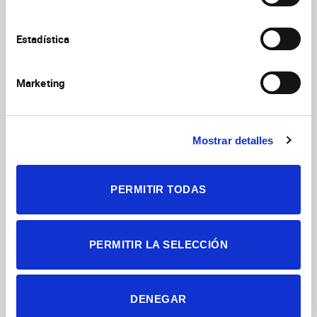
Sergio Ucendo Navarro
Estadística
Análisis de conducta en invertebrados
Resp. científico:
Juan A. Sánchez-Alcañiz
Marketing
Teléfono: 965 23 3724 / email:
juan.sanchez@umh.es
Mostrar detalles
PERMITIR TODAS
PERMITIR LA SELECCIÓN
DENEGAR