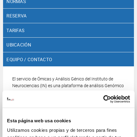
NORMAS
RESERVA
TARIFAS
UBICACIÓN
EQUIPO / CONTACTO
El servicio de Ómicas y Análisis Génico del Instituto de
Neurociencias (IN) es una plataforma de análisis Genómico
y Transcriptómico que brinda servicios y capacitación tanto
a usuarios del IN como a usuarios externos. Nuestra
instalación incluye un conjunto de equipos de última
generación que permite realizar una gran variedad de
técnicas que incluyen clasificación de células (poblaciones y
Esta página web usa cookies
células individuales), plataforma de células individuales,
Utilizamos cookies propias y de terceros para fines
QPCR, control de calidad de ADN y ARN, construcción de