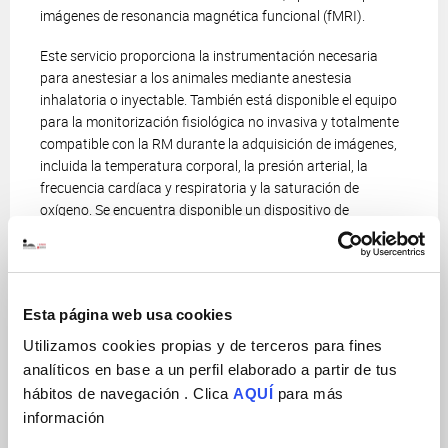
imágenes de resonancia magnética funcional (fMRI).
Este servicio proporciona la instrumentación necesaria
para anestesiar a los animales mediante anestesia
inhalatoria o inyectable. También está disponible el equipo
para la monitorización fisiológica no invasiva y totalmente
compatible con la RM durante la adquisición de imágenes,
incluida la temperatura corporal, la presión arterial, la
frecuencia cardíaca y respiratoria y la saturación de
oxígeno. Se encuentra disponible un dispositivo de
estimulación eléctrica de 4 canales para IRMf impulsada
por estimulación. Se podría proporcionar equipo adicional
para realizar cirugía y ventilación artificial a pedido.
Esta página web usa cookies
Otras actividades
Utilizamos cookies propias y de terceros para fines
El servicio de Resonancia Magnética e Imagen Molecular
analíticos en base a un perfil elaborado a partir de tus
organiza y participa en eventos relacionados con la
hábitos de navegación . Clica
AQUÍ
para más
formación y divulgación de la técnica. Para ello,
información
periódicamente se organizan charlas generales sobre
seguridad, fundamentos de la teoría de la resonancia