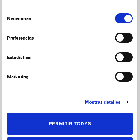
magnética y aplicaciones. También se pueden organizar
Selección
cursos personalizados bajo petición específica.
Necesarias
de
Además, el servicio se integra en las actividades generales
consentimiento
que organiza el Instituto de Neurociencias como visitas de
Preferencias
estudiantes, semana de la ciencia, Brain Awareness Week,
jornadas de puertas abiertas, seminarios, etc.
Estadística
Galería de imágenes
Marketing
Mostrar detalles
PERMITIR TODAS