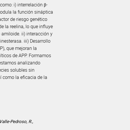
omo: i) interrelación β-
modula la función sináptica
factor de riesgo genético
la reelina, lo que influye
miloide. ii) interacción y
nesterasa. iii) Desarrollo
P), que mejoran la
olíticos de APP. Formamos
 estamos analizando
cies solubles sin
 como la eficacia de la
Valle-Pedroso, R.,