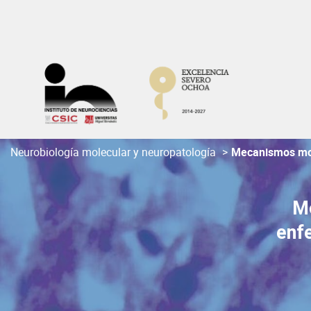
Skip
to
content
Neurobiología molecular y neuropatología
>
Mecanismos mol
Me
enf