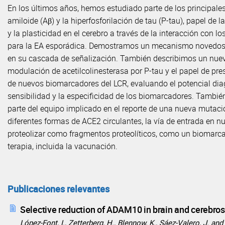
En los últimos años, hemos estudiado parte de los principales 
amiloide (Aβ) y la hiperfosforilación de tau (P-tau), papel de 
y la plasticidad en el cerebro a través de la interacción con l
para la EA esporádica. Demostramos un mecanismo novedoso por 
en su cascada de señalización. También describimos un nuevo 
modulación de acetilcolinesterasa por P-tau y el papel de presen
de nuevos biomarcadores del LCR, evaluando el potencial dia
sensibilidad y la especificidad de los biomarcadores. Tambié
parte del equipo implicado en el reporte de una nueva mutac
diferentes formas de ACE2 circulantes, la vía de entrada en 
proteolizar como fragmentos proteolíticos, como un biomarcad
terapia, incluida la vacunación.
Publicaciones relevantes
Selective reduction of ADAM10 in brain and cerebrosp
López-Font, I., Zetterberg, H., Blennow, K., Sáez-Valero, J. and