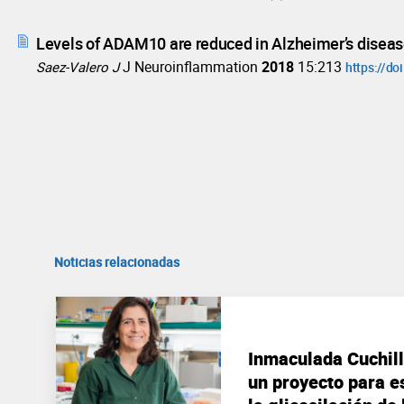
Levels of ADAM10 are reduced in Alzheimer’s disea
J Neuroinflammation
2018
15:213
Saez-Valero J
https://d
Noticias relacionadas
Inmaculada Cuchill
un proyecto para es