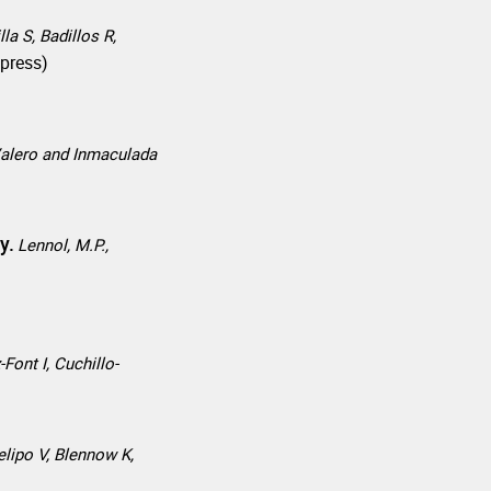
la S, Badillos R,
 press)
Valero and Inmaculada
cy.
Lennol, M.P.,
Font I, Cuchillo-
lipo V, Blennow K,