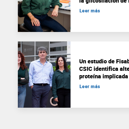
la glicosilación de
la enfermedad de 
Leer más
Un estudio de Fisa
CSIC identifica al
proteína implicada 
alzhéimer
Leer más