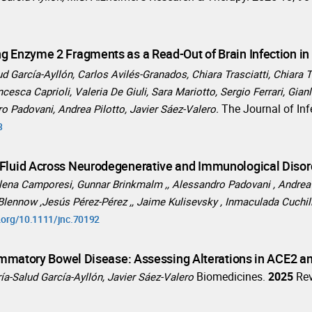
g Enzyme 2 Fragments as a Read-Out of Brain Infection in
 García-Ayllón, Carlos Avilés-Granados, Chiara Trasciatti, Chiara To
ncesca Caprioli, Valeria De Giuli, Sara Mariotto, Sergio Ferrari, Gian
The Journal of Inf
o Padovani, Andrea Pilotto, Javier Sáez-Valero.
3
 Fluid Across Neurodegenerative and Immunological Disor
ena Camporesi, Gunnar Brinkmalm ,, Alessandro Padovani , Andrea P
j Blennow ,Jesús Pérez-Pérez ,, Jaime Kulisevsky , Inmaculada Cuchil
i.org/10.1111/jnc.70192
nflammatory Bowel Disease: Assessing Alterations in ACE2
Biomedicines.
2025
Rev
ía-Salud García-Ayllón, Javier Sáez-Valero