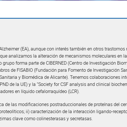
 Alzheimer (EA), aunque con interés también en otros trastornos
en que analizamos la alteración de mecanismos moleculares en l
tro grupo forma parte de CIBERNED (Centro de Investigación Bio
mbros de FISABIO (Fundación para Fomento de Investigación San
Sanitaria y Biomédica de Alicante). Tenemos colaboraciones int
 de la UE) y la “Society for CSF analysis and clinical biochemi
dores en líquido cefalorraquídeo (LCR).
ca de las modificaciones postraduccionales de proteínas del cer
proteolíticos; ii) caracterización de la interacción ligando-recep
enzimas clave como colinesterasas y secretasas.