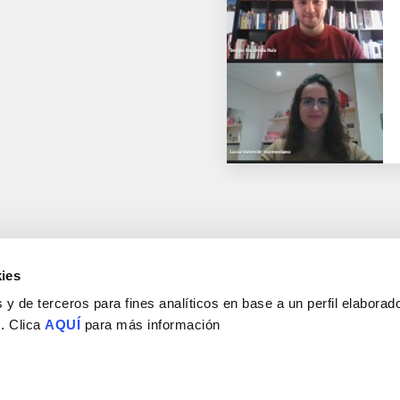
ies
y de terceros para fines analíticos en base a un perfil elaborado
 . Clica
AQUÍ
para más información
Consejo Superior de Investigaciones Científicas
Universidad Miguel Hernández
Campus de San Juan | Sant Joan d’Alacant
Alicante | España