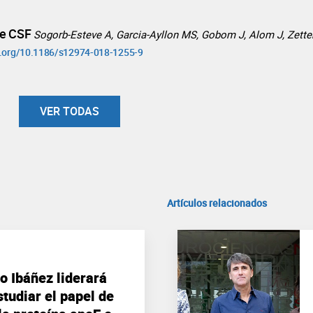
se CSF
Sogorb-Esteve A, Garcia-Ayllon MS, Gobom J, Alom J, Zette
oi.org/10.1186/s12974-018-1255-9
VER TODAS
Artículos relacionados
o Ibáñez liderará
tudiar el papel de