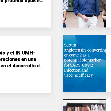
 la proteína apoE en
Alzheimer
bio y el IN UMH-
teraciones en una
en el desarrollo de