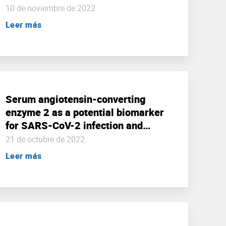
10 de noviembre de 2022
Leer más
Serum angiotensin-converting
enzyme 2 as a potential biomarker
for SARS-CoV-2 infection and
vaccine efficacy.
21 de octubre de 2022
Leer más