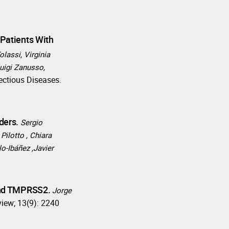
 Patients With
lassi, Virginia
luigi Zanusso,
ectious Diseases.
ders.
Sergio
ilotto , Chiara
lo-Ibáñez ,Javier
 and TMPRSS2.
Jorge
iew; 13(9): 2240