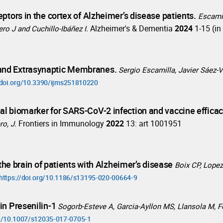
ptors in the cortex of Alzheimer’s disease patients.
Escamil
Alzheimer's & Dementia
2024
1-15 (in
ro J and Cuchillo-Ibáñez I.
and Extrasynaptic Membranes.
Sergio Escamilla, Javier Sáez-
/doi.org/10.3390/ijms251810220
al biomarker for SARS-CoV-2 infection and vaccine effica
Frontiers in Immunology
2022
13: art 1001951
ro, J.
 the brain of patients with Alzheimer’s disease
Boix CP, Lopez-
https://doi.org/10.1186/s13195-020-00664-9
in Presenilin-1
Sogorb-Esteve A, Garcia-Ayllon MS, Llansola M, Fe
rg/10.1007/s12035-017-0705-1