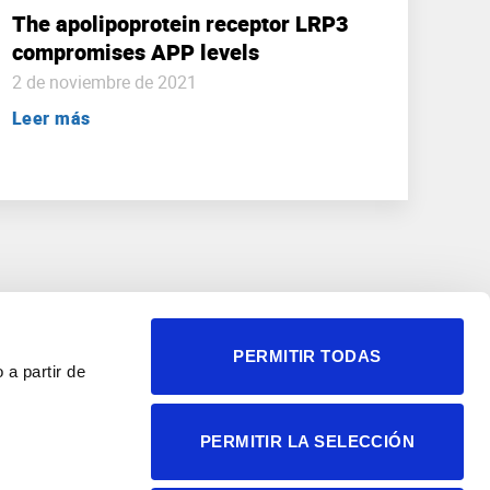
The apolipoprotein receptor LRP3
compromises APP levels
2 de noviembre de 2021
Leer más
PERMITIR TODAS
 a partir de
© 2004-2026 Instituto de
PERMITIR LA SELECCIÓN
Neurociencias
Política de privacidad