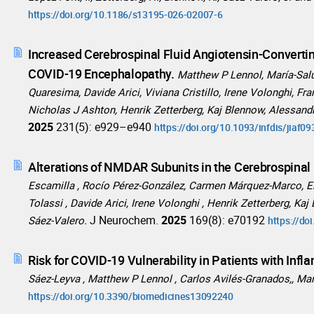
https://doi.org/10.1186/s13195-026-02007-6
Increased Cerebrospinal Fluid Angiotensin-Convertin
COVID-19 Encephalopathy.
Matthew P Lennol, María-Salud
Quaresima, Davide Arici, Viviana Cristillo, Irene Volonghi, Fra
Nicholas J Ashton, Henrik Zetterberg, Kaj Blennow, Alessandr
2025
231(5): e929–e940
https://doi.org/10.1093/infdis/jiaf09
Alterations of NMDAR Subunits in the Cerebrospinal
Escamilla , Rocío Pérez-González, Carmen Márquez-Marco, El
Tolassi , Davide Arici, Irene Volonghi , Henrik Zetterberg, Ka
J Neurochem.
2025
169(8): e70192
Sáez-Valero.
https://do
Risk for COVID-19 Vulnerability in Patients with I
Sáez-Leyva , Matthew P Lennol , Carlos Avilés-Granados,, Mar
https://doi.org/10.3390/biomedicines13092240