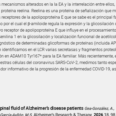
mecanismos alterados en la la EA y la interrelación entre ellos, c
la proteína reelina. Reelina es una proteína de señalización que 
os receptores de la apolipoproteína E que se sabe es el principal 
el cual el β-amiloide regula la expresión y la glicosilación de 
receptor de apolipoproteína E que influye en el procesamiento a
ilina 1 en la glicosilación y localización funcional de acetilcoli
gnóstico de determinadas glicoformas de proteínas (incluida AP
n identificamos en el LCR varias secretasas y fragmentos prote
ión en ADAM10 Tyr167* para la EA familiar. Más recientemente,
nuestras células del coronavirus SARS-CoV-2, medimos tanto espe
or informativo de la progresión de la enfermedad COVID-19, así
inal fluid of Alzheimer’s disease patients
Gea-González, A., 
Alzheimer’s Research & Therapy.
2026
18, 98
 García-Ayllón, M.S.