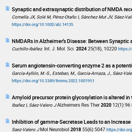
Synaptic and extrasynaptic distribution of NMDA rece
Comella JX, Solé M, Pérez-Otaño I, Sánchez Mut JV, Sáez-Vale
https://doi.org/10.1002/alz.14125
NMDARs in Alzheimer’s Disease: Between Synaptic 
Int. J. Mol. Sci.
2024
25(18), 10220
Cuchillo-Ibáñez.
https:/
Serum angiotensin-converting enzyme 2 as a potenti
García-Ayllón, M.-S., Esteban, M., García-Arriaza, J., Sáez-Vale
https://doi.org/10.3389/fimmu.2022.1001951
Amyloid precursor protein glycosylation is altered in
Alzheimers Res Ther
2020
12(1):96
Ibañez I, Sáez-Valero J
Inhibition of gamma-Secretase Leads to an Increase 
Mol Neurobiol
2018
55(6):5047
Saez-Valero J
https://doi.o