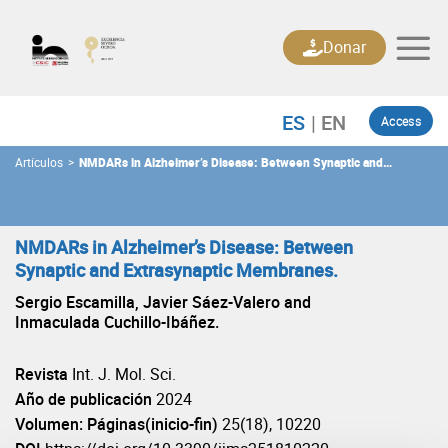
Skip
to
Donar
content
Access
Artículos
>
NMDARs in Alzheimer’s Disease: Between Synaptic and
Extrasynaptic Membranes.
NMDARs in Alzheimer’s Disease: Between
Synaptic and Extrasynaptic Membranes.
Sergio Escamilla, Javier Sáez-Valero and
Inmaculada Cuchillo-Ibáñez.
Revista
Int. J. Mol. Sci.
Año de publicación
2024
Volumen: Páginas(inicio-fin)
25(18), 10220