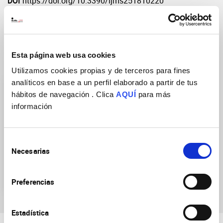
DOI
https://doi.org/10.3390/ijms251810220
Esta página web usa cookies
Grupos de Investigación
Utilizamos cookies propias y de terceros para fines
analíticos en base a un perfil elaborado a partir de tus
hábitos de navegación . Clica
AQUÍ
para más
información
Selección
Mecanismos moleculares
Necesarias
de
alterados en la
consentimiento
enfermedad de Alzheimer
y otras demencias
Preferencias
Estadística