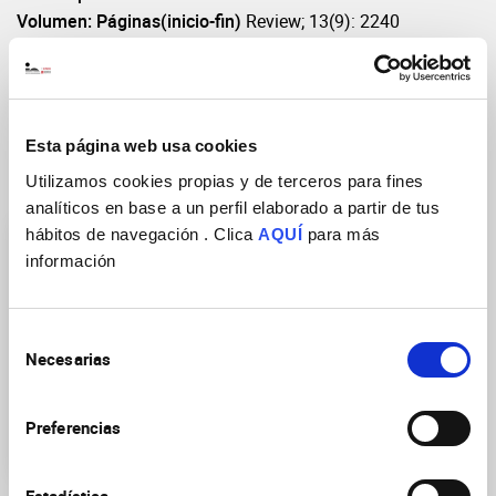
Volumen: Páginas(inicio-fin)
Review; 13(9): 2240
DOI
https://doi.org/10.3390/biomedicines13092240
Esta página web usa cookies
Utilizamos cookies propias y de terceros para fines
Grupos de Investigación
analíticos en base a un perfil elaborado a partir de tus
hábitos de navegación . Clica
AQUÍ
para más
información
Selección
Necesarias
de
Mecanismos moleculares
consentimiento
alterados en la
enfermedad de Alzheimer
Preferencias
y otras demencias