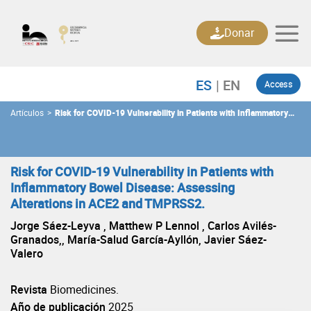
Skip
to
Donar
content
Access
Artículos
>
Risk for COVID-19 Vulnerability in Patients with Inflammatory
Bowel Disease: Assessing Alterations in ACE2 and TMPRSS2.
Risk for COVID-19 Vulnerability in Patients with
Inflammatory Bowel Disease: Assessing
Alterations in ACE2 and TMPRSS2.
Jorge Sáez-Leyva , Matthew P Lennol , Carlos Avilés-
Granados,, María-Salud García-Ayllón, Javier Sáez-
Valero
Revista
Biomedicines.
Año de publicación
2025