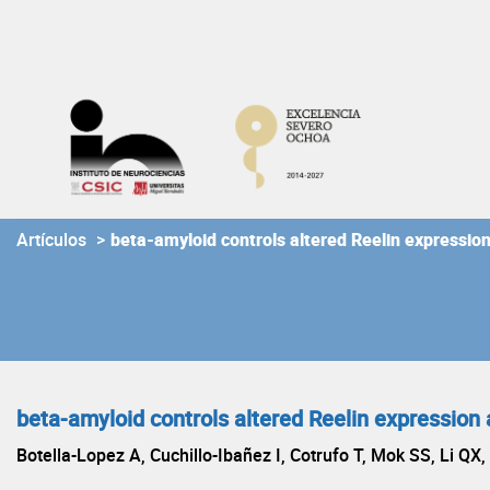
Skip
to
content
Artículos
>
beta-amyloid controls altered Reelin expression
beta-amyloid controls altered Reelin expression 
Botella-Lopez A, Cuchillo-Ibañez I, Cotrufo T, Mok SS, Li Q