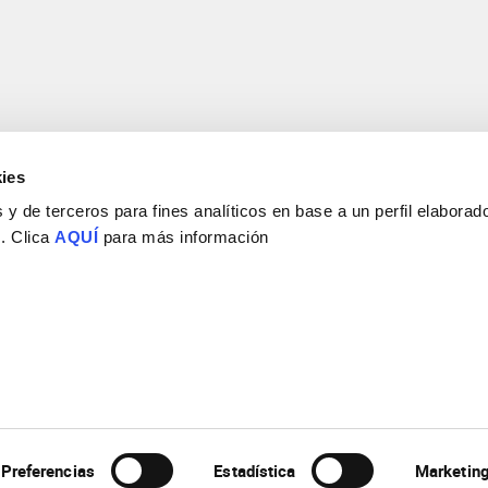
ies
y de terceros para fines analíticos en base a un perfil elaborado
 . Clica
AQUÍ
para más información
Consejo Superior de Investigaciones Científicas
Universidad Miguel Hernández
Campus de San Juan | Sant Joan d’Alacant
Alicante | España
Contacto
Tel. + 34 965 23 37 00
Fax + 34 965 91 95 61
Preferencias
Estadística
Marketin