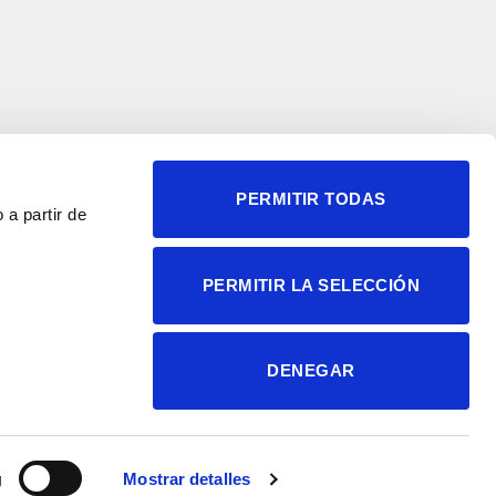
PERMITIR TODAS
 a partir de
© 2004-2026 Instituto de
PERMITIR LA SELECCIÓN
Neurociencias
Política de privacidad
Política de cookies
DENEGAR
Accesibilidad
Aviso legal
g
Mostrar detalles