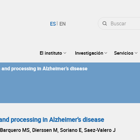
Buscar
por:
El instituto
Investigación
Servicios
 and processing in Alzheimer’s disease
and processing in Alzheimer’s disease
X, Barquero MS, Dierssen M, Soriano E, Saez-Valero J