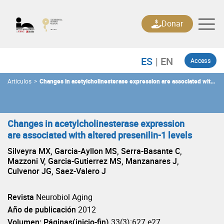
Skip
to
Donar
content
Access
Artículos
>
Changes in acetylcholinesterase expression are associated with
altered presenilin-1 levels
Changes in acetylcholinesterase expression
are associated with altered presenilin-1 levels
Silveyra MX, Garcia-Ayllon MS, Serra-Basante C,
Mazzoni V, Garcia-Gutierrez MS, Manzanares J,
Culvenor JG, Saez-Valero J
Revista
Neurobiol Aging
Año de publicación
2012
Volumen: Páginas(inicio-fin)
33(3):627.e27