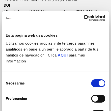
DOI
https://doi.org/10.1016/j.neurobiolaging.2011.04.006
Esta página web usa cookies
Grupos de Investigación
Utilizamos cookies propias y de terceros para fines
analíticos en base a un perfil elaborado a partir de tus
hábitos de navegación . Clica
AQUÍ
para más
información
Selección
Necesarias
Neuropsicofarmacología
Mecanismos moleculares
de
traslacional de las
alterados en la
consentimiento
enfermedades
enfermedad de Alzheimer
Preferencias
neurológicas y
y otras demencias
psiquiátricas