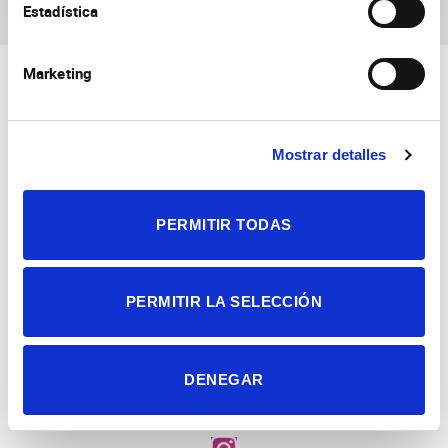
Estadística
Marketing
Mostrar detalles
Consejo Superior de Investigaciones Científicas
PERMITIR TODAS
Universidad Miguel Hernández
Campus de San Juan | Sant Joan d’Alacant
Alicante | España
Contacto
Tel. + 34 965 23 37 00
PERMITIR LA SELECCIÓN
Fax + 34 965 91 95 61
DENEGAR