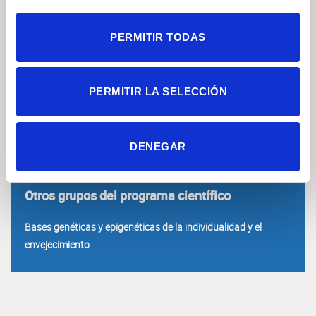
https://doi.org/10.1016/j.devcel.2013.09.018
PERMITIR TODAS
VER TODAS
PERMITIR LA SELECCIÓN
Otros grupos del departamento
DENEGAR
Neurobiología del desarrollo
Otros grupos del programa científico
Bases genéticas y epigenéticas de la individualidad y el
envejecimiento