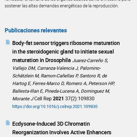
sostener las altas demandas energéticas de la reproducción.
Publicaciones relevantes
Body-fat sensor triggers ribosome maturation
in the steroidogenic gland to initiate sexual
maturation in Drosophila
Juarez-Carreño S,
Vallejo DM, Carranza-Valencia J, Palomino-
Schätzlein M, Ramon-Cañellas P, Santoro R, de
Hartog E, Ferres-Marco D, Romero A, Peterson HP,
Ballesta-Illan E, Pineda-Lucena A, Dominguez M,
Cell Rep
2021
37(2):109830
Morante J
https://doi.org/10.1016/j.celrep.2021.109830
Ecdysone-Induced 3D Chromatin
Reorganization Involves Active Enhancers