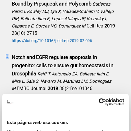
Bound by Pipsqueak and Polycomb
Gutierrez-
Perez I, Rowley MJ, Lyu X, Valadez-Graham V, Vallejo
DM, Ballesta-Illan E, Lopez-Atalaya JP, Kremsky I,
Cell Rep
2019
Caparros E, Corces VG, Dominguez M
28(10):2715
https://doi.org/10.1016/j.celrep.2019.07.096
Notch and EGFR regulate apoptosis in
progenitor cells to ensure gut homeostasis in
Drosophila
Reiff T, Antonello ZA, Ballesta-Illán E,
Mira L, Sala S, Navarro M, Martinez LM, Dominguez
EMBO Journal
2019
38(21):e101346
M
https://doi.org/10.15252/embj.2018101346
PI3K/Akt Cooperates with Oncogenic Notch
by Inducing Nitric Oxide-Dependent
Esta página web usa cookies
Inflammation
Villegas SN, Gombos R, Garcia-