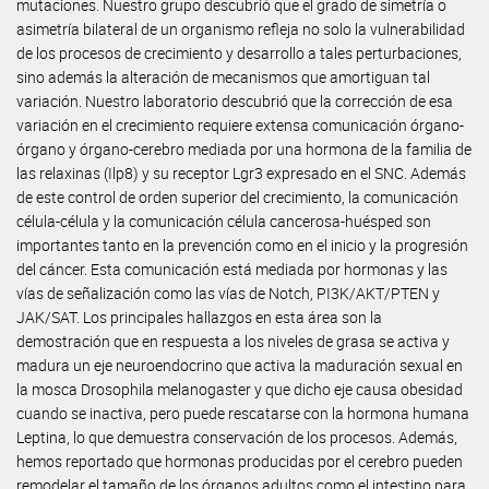
mutaciones. Nuestro grupo descubrió que el grado de simetría o
asimetría bilateral de un organismo refleja no solo la vulnerabilidad
de los procesos de crecimiento y desarrollo a tales perturbaciones,
sino además la alteración de mecanismos que amortiguan tal
variación. Nuestro laboratorio descubrió que la corrección de esa
variación en el crecimiento requiere extensa comunicación órgano-
órgano y órgano-cerebro mediada por una hormona de la familia de
las relaxinas (Ilp8) y su receptor Lgr3 expresado en el SNC. Además
de este control de orden superior del crecimiento, la comunicación
célula-célula y la comunicación célula cancerosa-huésped son
importantes tanto en la prevención como en el inicio y la progresión
del cáncer. Esta comunicación está mediada por hormonas y las
vías de señalización como las vías de Notch, PI3K/AKT/PTEN y
JAK/SAT. Los principales hallazgos en esta área son la
demostración que en respuesta a los niveles de grasa se activa y
madura un eje neuroendocrino que activa la maduración sexual en
la mosca Drosophila melanogaster y que dicho eje causa obesidad
cuando se inactiva, pero puede rescatarse con la hormona humana
Leptina, lo que demuestra conservación de los procesos. Además,
hemos reportado que hormonas producidas por el cerebro pueden
remodelar el tamaño de los órganos adultos como el intestino para