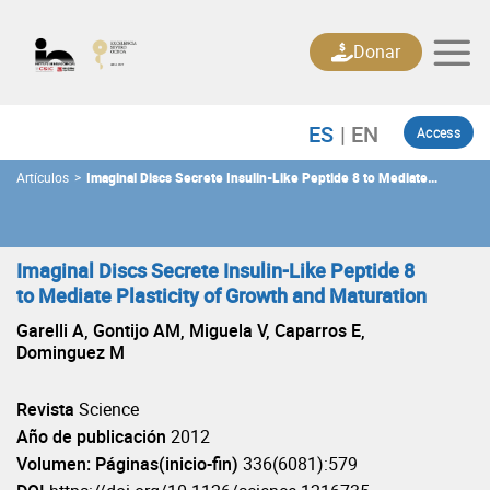
Skip
to
Donar
content
Access
Artículos
>
Imaginal Discs Secrete Insulin-Like Peptide 8 to Mediate
Plasticity of Growth and Maturation
Imaginal Discs Secrete Insulin-Like Peptide 8
to Mediate Plasticity of Growth and Maturation
Garelli A, Gontijo AM, Miguela V, Caparros E,
Dominguez M
Revista
Science
Año de publicación
2012
Volumen: Páginas(inicio-fin)
336(6081):579