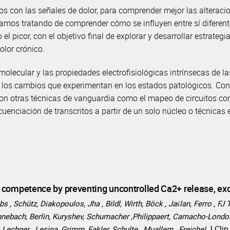
iados con las señales de dolor, para comprender mejor las alterac
stamos tratando de comprender cómo se influyen entre sí difere
 el picor, con el objetivo final de explorar y desarrollar estrateg
olor crónico.
molecular y las propiedades electrofisiológicas intrínsecas de l
ir los cambios que experimentan en los estados patológicos. Con
con otras técnicas de vanguardia como el mapeo de circuitos co
enciación de transcritos a partir de un solo núcleo o técnicas e
 competence by preventing uncontrolled Ca2+ release, exo
bs , Schütz, Diakopoulos, Jha , Bildl, Wirth, Böck , Jaślan, Ferro , FJ 
nebach, Berlin, Kuryshev, Schumacher ,Philippaert, Camacho-Londoño
J Clin
l, Lechner , Lesina, Grimm, Fakler, Schulte , Muallem , Freichel