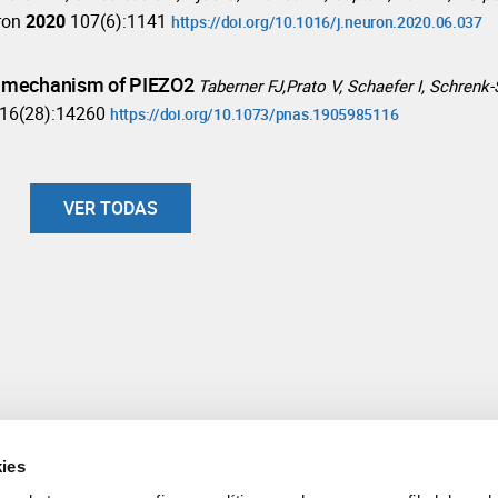
ron
2020
107(6):1141
https://doi.org/10.1016/j.neuron.2020.06.037
g mechanism of PIEZO2
Taberner FJ,Prato V, Schaefer I, Schrenk
16(28):14260
https://doi.org/10.1073/pnas.1905985116
VER TODAS
ies