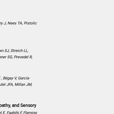
y J, Nees TA, Pistolic
wn SJ, Streich LL,
hner SG, Prevedel R,
 , Bégay V, García-
let JFA, Millan JM,
pathy, and Sensory
 E, Faghihi F, Fleming