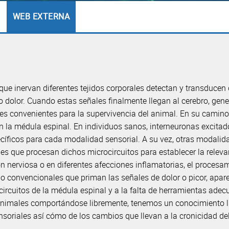
WEB EXTERNA
ue inervan diferentes tejidos corporales detectan y transducen
o dolor. Cuando estas señales finalmente llegan al cerebro, gen
es convenientes para la supervivencia del animal. En su camino 
 la médula espinal. En individuos sanos, interneuronas excitado
íficos para cada modalidad sensorial. A su vez, otras modalid
s que procesan dichos microcircuitos para establecer la releva
ón nerviosa o en diferentes afecciones inflamatorias, el procesa
o convencionales que priman las señales de dolor o picor, apare
s circuitos de la médula espinal y a la falta de herramientas ade
 animales comportándose libremente, tenemos un conocimiento l
soriales así cómo de los cambios que llevan a la cronicidad del 