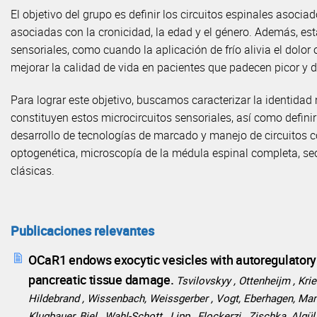
El objetivo del grupo es definir los circuitos espinales asoc
asociadas con la cronicidad, la edad y el género. Además, e
sensoriales, como cuando la aplicación de frío alivia el dolor o
mejorar la calidad de vida en pacientes que padecen picor y d
Para lograr este objetivo, buscamos caracterizar la identidad 
constituyen estos microcircuitos sensoriales, así como defin
desarrollo de tecnologías de marcado y manejo de circuitos 
optogenética, microscopía de la médula espinal completa, secu
clásicas.
Publicaciones relevantes
OCaR1 endows exocytic vesicles with autoregulatory
pancreatic tissue damage.
Tsvilovskyy , Ottenheijm , Krie
Hildebrand , Wissenbach, Weissgerber , Vogt, Eberhagen, Man
Klugbauer, Biel , Wahl-Schott , Lipp , Flockerzi , Zischka, Algü