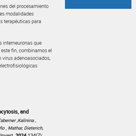
iones del procesamiento
ntes modalidades
ias terapéuticas para
as interneuronas que
 este fin, combinamos el
n virus adenoasociados,
lectrofisiológicas
cytosis, and
Taberner ,Kalinina ,
 , Mathar, Dieterich,
 Invest.
2024
134(7):