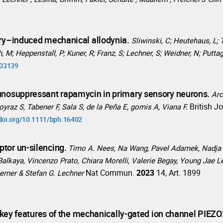
ury–induced mechanical allodynia.
Sliwinski, C; Heutehaus, L; 
M; Heppenstall, P; Kuner, R; Franz, S; Lechner, S; Weidner, N; Putta
003139
munosuppressant rapamycin in primary sensory neurons.
Arc
British J
oyraz S, Tabener F, Sala S, de la Peña E, gomis A, Viana F.
/doi.org/10.1111/bph.16402
ptor un-silencing.
Timo A. Nees, Na Wang, Pavel Adamek, Nadja 
n Balkaya, Vincenzo Prato, Chiara Morelli, Valerie Begay, Young Jae 
Nat Commun.
2023
14, Art. 1899
berner & Stefan G. Lechner
ol key features of the mechanically-gated ion channel PIEZ