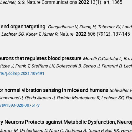
Nature Communications
2022
13(1): art. 1365
 Lechner, S.G.
end organ targeting.
Gangadharan V, Zheng H, Taberner FJ, Landr
Nature.
2022
606 (7912): 137-145
Lechner SG, Kuner T, Kuner R.
neurons that regulates blood pressure
Morelli C,Castaldi L, Bro
zke J, Frank T, Steffens LK, Doleschall B, Serrao J, Ferrarini D, Lec
016/j.celrep.2021.109191
for normal vibration sensing in mice and humans
Schwaller F
ühnemund J, Ojeda-Alonso J, Paricio-Montesinos R, Lechner SG, Pou
38/s41593-020-00751-y
y Neurons Protects against Metabolic Dysfunction, Neuro
Moroni M, Omberbasic D, Njoo C, Andrieux A, Gupta P, Bali KK, Herpel