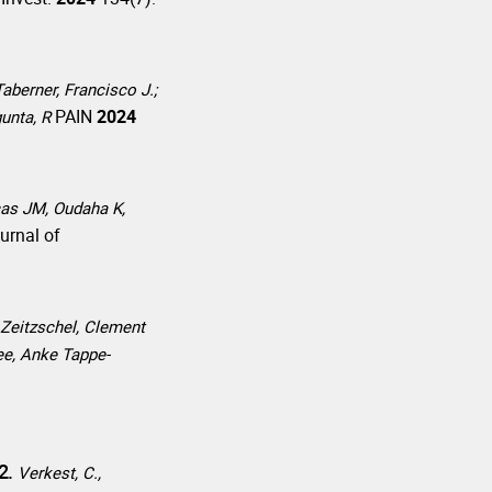
Taberner, Francisco J.;
PAIN
2024
gunta, R
as JM, Oudaha K,
ournal of
Zeitzschel, Clement
Lee, Anke Tappe-
O2.
Verkest, C.,