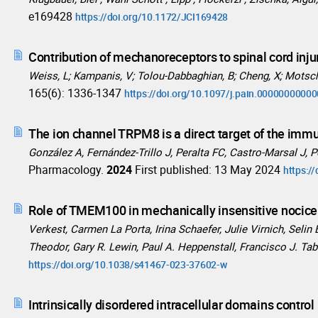
e169428
https://doi.org/10.1172/JCI169428
Contribution of mechanoreceptors to spinal cord inj
Weiss, L; Kampanis, V; Tolou-Dabbaghian, B; Cheng, X; Motsch, 
165(6): 1336-1347
https://doi.org/10.1097/j.pain.0000000000
The ion channel TRPM8 is a direct target of the im
González A, Fernández-Trillo J, Peralta FC, Castro-Marsal J, P
Pharmacology.
2024
First published: 13 May 2024
https:/
Role of TMEM100 in mechanically insensitive nocice
Verkest, Carmen La Porta, Irina Schaefer, Julie Virnich, Seli
Theodor, Gary R. Lewin, Paul A. Heppenstall, Francisco J. Ta
https://doi.org/10.1038/s41467-023-37602-w
Intrinsically disordered intracellular domains contr