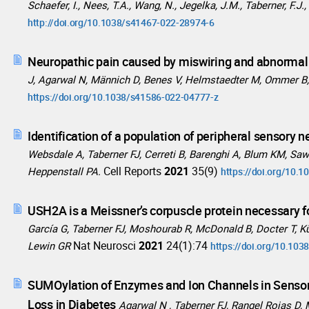
Schaefer, I., Nees, T.A., Wang, N., Jegelka, J.M., Taberner, F.J.,
http://doi.org/10.1038/s41467-022-28974-6
Neuropathic pain caused by miswiring and abnormal 
J, Agarwal N, Männich D, Benes V, Helmstaedter M, Ommer B, 
https://doi.org/10.1038/s41586-022-04777-z
Identification of a population of peripheral sensory 
Websdale A, Taberner FJ, Cerreti B, Barenghi A, Blum KM, Sawit
Cell Reports
2021
35(9)
Heppenstall PA.
https://doi.org/10.1
USH2A is a Meissner’s corpuscle protein necessary 
García G, Taberner FJ, Moshourab R, McDonald B, Docter T, K
Nat Neurosci
2021
24(1):74
Lewin GR
https://doi.org/10.10
SUMOylation of Enzymes and Ion Channels in Sensor
Loss in Diabetes
Agarwal N , Taberner FJ, Rangel Rojas D, 