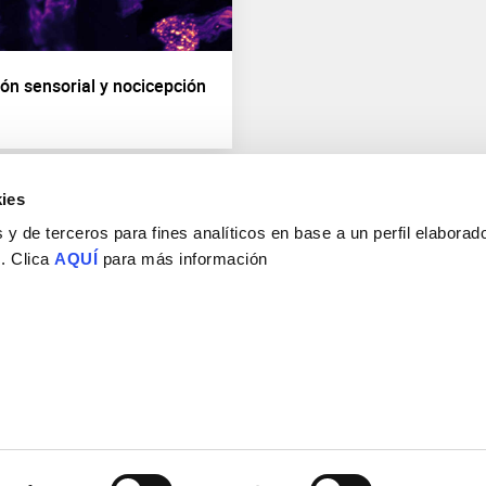
ón sensorial y nocicepción
ies
y de terceros para fines analíticos en base a un perfil elaborado
 . Clica
AQUÍ
para más información
Consejo Superior de Investigaciones Científicas
Universidad Miguel Hernández
Campus de San Juan | Sant Joan d’Alacant
Alicante | España
Contacto
Tel. + 34 965 23 37 00
Fax + 34 965 91 95 61