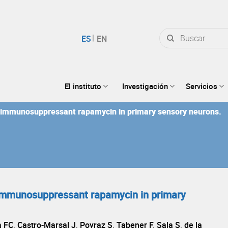
Buscar
por:
El instituto
Investigación
Servicios
he immunosuppressant rapamycin in primary sensory neurons.
e immunosuppressant rapamycin in primary
 FC, Castro-Marsal J, Poyraz S, Tabener F, Sala S, de la