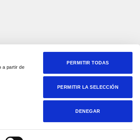
PERMITIR TODAS
 a partir de
© 2004-2026 Instituto de
PERMITIR LA SELECCIÓN
Neurociencias
Política de privacidad
Política de cookies
DENEGAR
Accesibilidad
Aviso legal