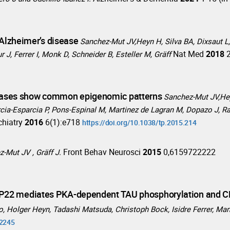
 Alzheimer’s disease
Sanchez-Mut JV,Heyn H, Silva BA, Dixsaut L,
Nat Med
2018
J, Ferrer I, Monk D, Schneider B, Esteller M, Gräff
ases show common epigenomic patterns
Sanchez-Mut JV,Hey
cia-Esparcia P, Pons-Espinal M, Martinez de Lagran M, Dopazo J, Ra
chiatry
2016
6(1):e718
https://doi.org/10.1038/tp.2015.214
Front Behav Neurosci
2015
0,6159722222
-Mut JV , Gräff J.
P22 mediates PKA-dependent TAU phosphorylation and CR
, Holger Heyn, Tadashi Matsuda, Christoph Bock, Isidre Ferrer, Man
22245