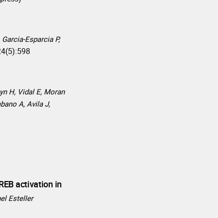
 Garcia-Esparcia P,
24(5):598
n H, Vidal E, Moran
bano A, Avila J,
EB activation in
el Esteller