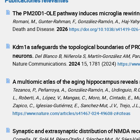
Publicaciones relevantes
The PM20D1-OLE pathway induces microglia rewiring
Romani, M., Gunter-Rahman, F., González-Ramón, A., Haj-Yahya, 
Death and Disease.
2026
https://doi.org/10.1038/s41419-026
Kdm1a safeguards the topological boundaries of PRC
neurons.
Del Blanco B, Niñerola S, Martín-González AM, Pa
Nature Communications.
2024
15, 1781 (2024)
https://ww
A multiomic atlas of the aging hippocampus reveals
Tezanos, P., Peñarroya, A., González-Ramón, A., Urdinguio, R.G.
L., Roberti, A., López, V., Mangas, C., Moro, M., Cintado, E., Mu
Zapico, C., Iglesias-Gutiérrez, E., Sanchez-Mut, J.V., Trejo, J.L
https://www.nature.com/articles/s41467-024-49608-z#citeas
Synaptic and extrasynaptic distribution of NMDA rece
Comella JX, Solé M, Pérez-Otaño I, Sánchez Mut JV, Sáez-Vale