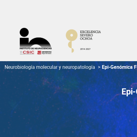
Skip
to
content
Neurobiología molecular y neuropatología
>
Epi-Genómica F
Epi