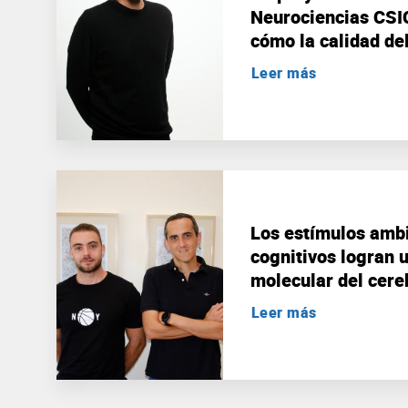
Neurociencias CSI
cómo la calidad de
resiliencia al Alzh
Leer más
Los estímulos ambi
cognitivos logran 
molecular del cere
Leer más