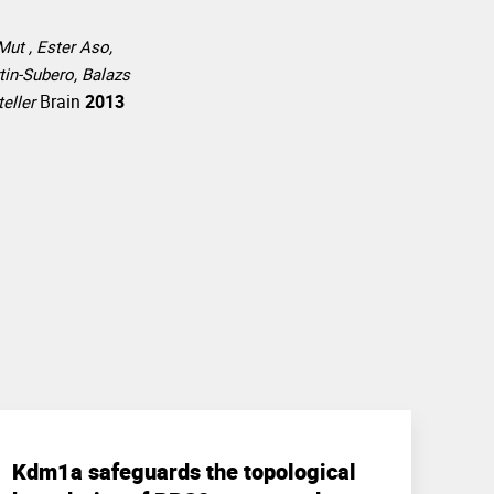
ut , Ester Aso,
tin-Subero, Balazs
Brain
2013
eller
Kdm1a safeguards the topological