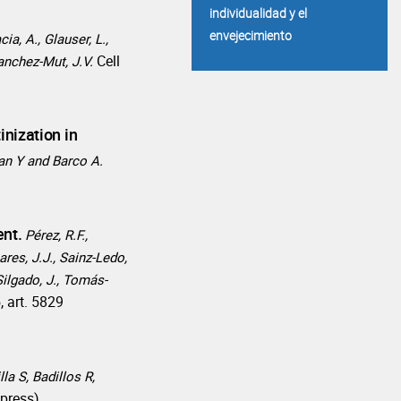
individualidad y el
envejecimiento
cia, A., Glauser, L.,
Cell
Sanchez-Mut, J.V.
nization in
an Y and Barco A.
ent.
Pérez, R.F.,
ares, J.J., Sainz-Ledo,
-Silgado, J., Tomás-
, art. 5829
la S, Badillos R,
 press)