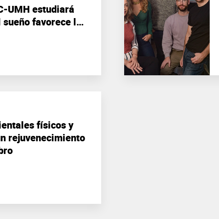
C-UMH estudiará
l sueño favorece la
eimer
entales físicos y
un rejuvenecimiento
bro