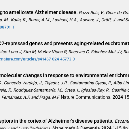
 to ameliorate Alzheimer disease.
Pozzi-Ruiz, V., Giner de Gra
M., Kolla, R., Burns, A.M., Lashuel, H.A., Auwerx, J., Gräff, J. and 
-08791-1
2-repressed genes and prevents aging-related euchromati
raíso-Luna J, Kim M, Muñoz-Viana R, Racovac C, Sánchez-Mut JV, Ru
w.nature.com/articles/s41467-024-45773-3
 molecular changes in response to environmental enrichm
, Gancedo-Verdejo, J., Tejedor, J.R., Santamarina-Ojeda, P., Alba-Lin
ela, P., Rodríguez-Santamaría, M., Ortea, I., Iglesias-Rey, R., Castilla
Nature Communications.
2024
15
., Fernández, A.F. and Fraga, M.F.
ptors in the cortex of Alzheimer’s disease patients.
Escamil
Alzheimer's & Dementia
2024
1-15 (in
ro J and Cuchillo-Ibáñez I.