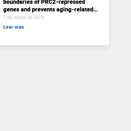
boundaries of PRC2-repressed
genes and prevents aging-related
euchromatinization in neurons.
7 de marzo de 2024
Leer más