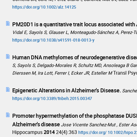
https://doi.org/10.1002/alz.14125
PM20D1 is a quantitative trait locus associated with
Vidal E, Sayols S, Glauser L, Monteagudo-Sánchez A, Perez-Tur 
https://doi.org/10.1038/s41591-018-0013-y
Human DNA methylomes of neurodegenerative dise
S, Sayols S, Delgado-Morales R, Schultz MD, Ansoleaga B Gar
Transl Psy
Dierssen M, Ira Lott, Ferrer I, Ecker JR, Esteller M
Epigenetic Alterations in Alzheimer’s Disease.
Sanchez
https://doi.org/10.3389/fnbeh.2015.00347
Promoter hypermethylation of the phosphatase DUS
Alzheimer’s disease
Jose Vicente Sanchez-Mut , Ester Aso
Hippocampus
2014
24(4):363
https://doi.org/ 10.1002/hipo.