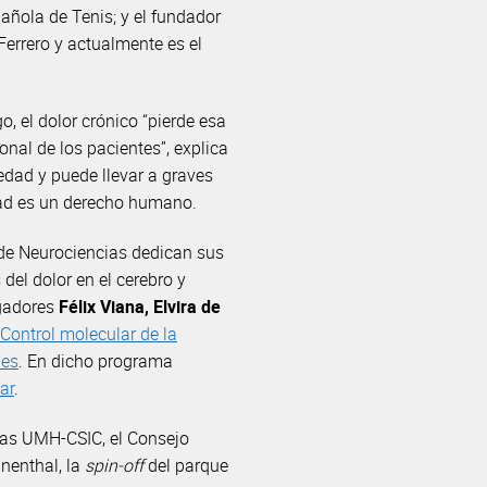
añola de Tenis; y el fundador
errero y actualmente es el
, el dolor crónico “pierde esa
nal de los pacientes”, explica
 edad y puede llevar a graves
dad es un derecho humano.
 de Neurociencias dedican sus
del dolor en el cerebro y
igadores
Félix Viana, Elvira de
Control molecular de la
les
. En dicho programa
ar
.
ias UMH-CSIC, el Consejo
nenthal, la
spin-off
del parque