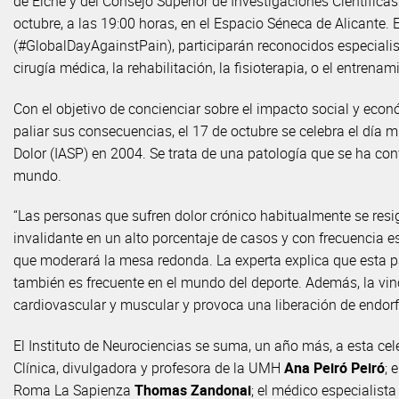
de Elche y del Consejo Superior de Investigaciones Científicas
octubre, a las 19:00 horas, en el Espacio Séneca de Alicante. 
(#GlobalDayAgainstPain), participarán reconocidos especialis
cirugía médica, la rehabilitación, la fisioterapia, o el entrena
Con el objetivo de concienciar sobre el impacto social y econó
paliar sus consecuencias, el 17 de octubre se celebra el día m
Dolor (IASP) en 2004. Se trata de una patología que se ha con
mundo.
“Las personas que sufren dolor crónico habitualmente se resign
invalidante en un alto porcentaje de casos y con frecuencia e
que moderará la mesa redonda. La experta explica que esta pat
también es frecuente en el mundo del deporte. Además, la vin
cardiovascular y muscular y provoca una liberación de endorfi
El Instituto de Neurociencias se suma, un año más, a esta ce
Clínica, divulgadora y profesora de la UMH
Ana Peiró Peiró
; 
Roma La Sapienza
Thomas Zandonai
; el médico especialist