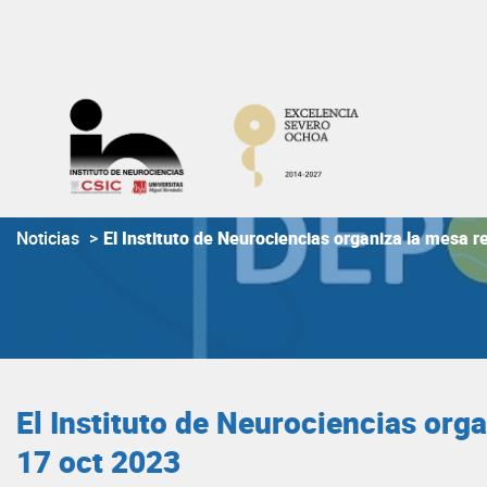
Skip
to
content
Noticias
>
El Instituto de Neurociencias organiza la mesa r
El Instituto de Neurociencias org
17 oct 2023