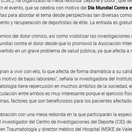
 (CSIC), ha organizado la mesa redonda ‘Deporte y Dolor’, que te
En el evento, que se celebra con motivo del
Día Mundial Contra e
tas para abordar el tema desde perspectivas tan diversas como la
miento y recuperación de deportistas de élite. La entrada es gratu
mico del dolor crónico, así como visibilizar las investigaciones
undial contra el dolor desde que lo promovió la Asociación Inter
vertido en un grave problema de salud pública, ya que afecta a 
an a vivir con ello, lo que afecta de forma dramática a su calida
s motivo de bajas laborales”, señala la investigadora del Instit
ología tiene repercusión en muchos ámbitos de la sociedad, entr
culación entre ambos es muy interesante porque el ejercicio fís
nas, factores que son beneficiosos para los pacientes afectados 
lebración con una mesa redonda en la que participarán la espec
el investigador del Centro de Investigaciones del Deporte (CID) d
a en Traumatología y director médico del Hospital IMSKE de Val