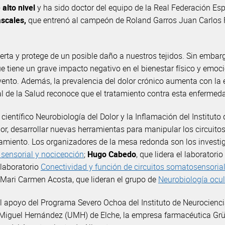
 alto nivel
y ha sido doctor del equipo de la Real Federación Esp
ascales,
que entrenó al campeón de Roland Garros Juan Carlos F
rta y protege de un posible daño a nuestros tejidos. Sin embargo
tiene un grave impacto negativo en el bienestar físico y emocio
 evento. Además, la prevalencia del dolor crónico aumenta con la
l de la Salud reconoce que el tratamiento contra esta enferme
ientífico Neurobiología del Dolor y la Inflamación del Instituto
r, desarrollar nuevas herramientas para manipular los circuitos 
tamiento. Los organizadores de la mesa redonda son los invest
sensorial y nocicepción
;
Hugo Cabedo
, que lidera el laboratorio
l laboratorio
Conectividad y función de circuitos somatosensoria
y Mari Carmen Acosta, que lideran el grupo de
Neurobiología ocul
al apoyo del Programa Severo Ochoa del Instituto de Neurocienc
ad Miguel Hernández (UMH) de Elche, la empresa farmacéutica Grü