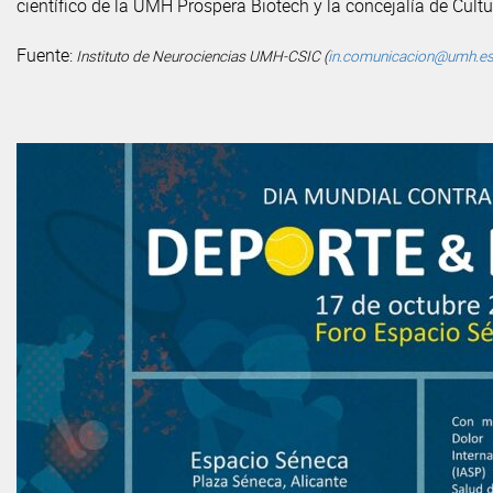
científico de la UMH Prospera Biotech y la concejalía de Cult
Fuente:
Instituto de Neurociencias UMH-CSIC (
in.comunicacion@umh.e