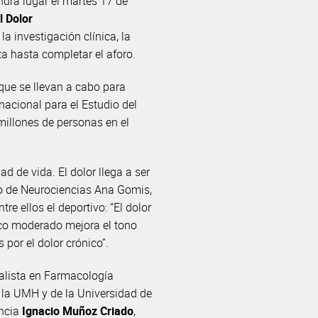
ndrá lugar el martes 17 de
l Dolor
 investigación clínica, la
ita hasta completar el aforo.
 que se llevan a cabo para
nacional para el Estudio del
millones de personas en el
d de vida. El dolor llega a ser
uto de Neurociencias Ana Gomis,
e ellos el deportivo: “El dolor
ico moderado mejora el tono
por el dolor crónico”.
ialista en Farmacología
e la UMH y de la Universidad de
encia
Ignacio Muñoz Criado
,