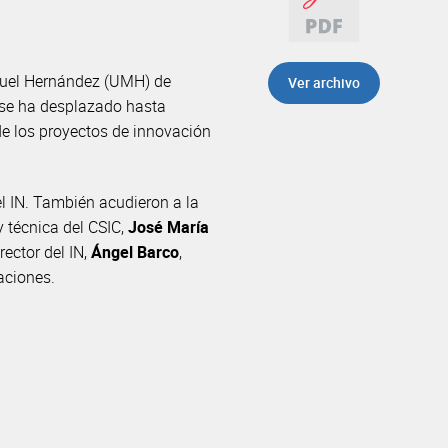
Miguel Hernández (UMH) de
Ver archivo
 se ha desplazado hasta
de los proyectos de innovación
del IN. También acudieron a la
 y técnica del CSIC,
José María
irector del IN,
Ángel Barco
,
laciones.