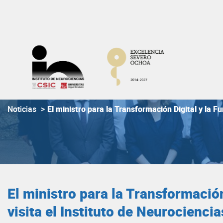
Skip
to
content
Noticias
>
El ministro para la Transformación Digital y la F
El ministro para la Transformación
visita el Instituto de Neurocienc