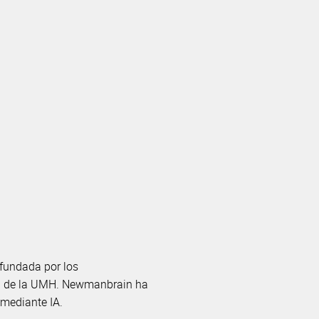
undada por los
gía de la UMH. Newmanbrain ha
 mediante IA.