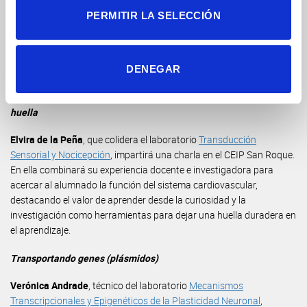
(El Campello). A partir de su propia experiencia, la investigadora
PERMITIR LA SELECCIÓN
compartirá un recorrido vocacional no lineal, mostrando cómo se
puede llegar a la investigación en neurociencia paso a paso y
explicando qué preguntas se estudian hoy en este campo y cómo se
DENEGAR
investiga el cerebro.
La docencia impartida desde la curiosidad y la investigación deja
huella
Elvira de la Peña
, que colidera el laboratorio
Transducción
Sensorial y Nocicepción
, impartirá una charla en el CEIP San Roque.
En ella combinará su experiencia docente e investigadora para
acercar al alumnado la función del sistema cardiovascular,
destacando el valor de aprender desde la curiosidad y la
investigación como herramientas para dejar una huella duradera en
el aprendizaje.
Transportando genes (plásmidos)
Verónica Andrade
, técnico del laboratorio
Mecanismos
Transcripcionales y Epigenéticos de la Plasticidad Neuronal
,