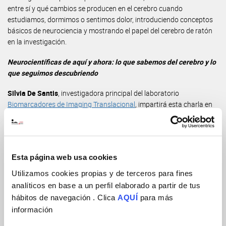
entre sí y qué cambios se producen en el cerebro cuando
estudiamos, dormimos o sentimos dolor, introduciendo conceptos
básicos de neurociencia y mostrando el papel del cerebro de ratón
en la investigación.
Neurocientíficas de aquí y ahora: lo que sabemos del cerebro y lo
que seguimos descubriendo
Silvia De Santis
, investigadora principal del laboratorio
Biomarcadores de Imaging Translacional
, impartirá esta charla en
el CEIP El Faro. La actividad pone el foco en mujeres que trabajan
actualmente en investigación científica, muy cerca del entorno del
alumnado, abordando descubrimientos recientes sobre plasticidad
cerebral, memoria y aprendizaje, y mostrando que la ciencia se hace
Esta página web usa cookies
aquí, ahora y por personas reales.
Utilizamos cookies propias y de terceros para fines
Emociones: ¿qué pasa en nuestro cerebro?
analíticos en base a un perfil elaborado a partir de tus
hábitos de navegación . Clica
AQUÍ
para más
Helden Vélez
, investigadora predoctoral del laboratorio
Cognición
información
e Interacciones Sociales
, ofrecerá una charla en el CEIP Rajoletes
(Sant Joan d’Alacant). A partir de emociones cotidianas como el