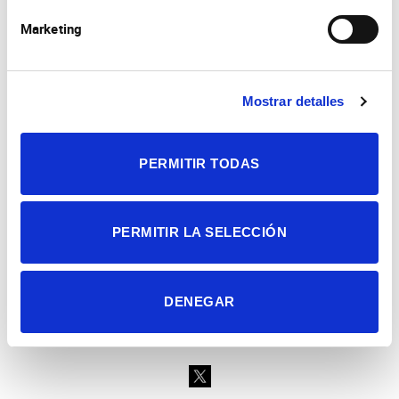
Marketing
Mostrar detalles
Consejo Superior de Investigaciones Científicas
Universidad Miguel Hernández
Campus de San Juan | Sant Joan d’Alacant
Alicante | España
PERMITIR TODAS
Contacto
Tel. + 34 965 23 37 00
Fax + 34 965 91 95 61
PERMITIR LA SELECCIÓN
DENEGAR