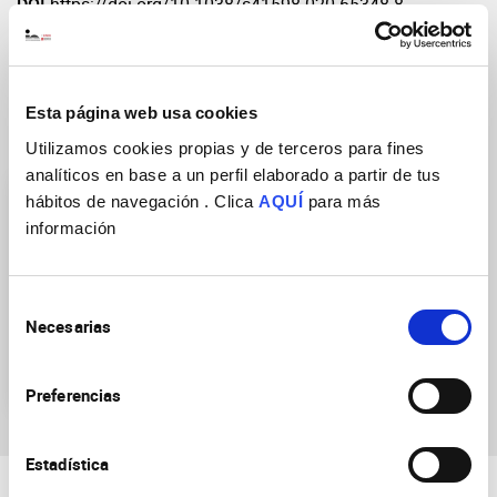
DOI
https://doi.org/10.1038/s41598-020-65348-8
Esta página web usa cookies
Grupos de Investigación
Utilizamos cookies propias y de terceros para fines
analíticos en base a un perfil elaborado a partir de tus
hábitos de navegación . Clica
AQUÍ
para más
información
Selección
Necesarias
Arquitectura celular y
de
tisular en el sistema
consentimiento
nervioso
Preferencias
Estadística