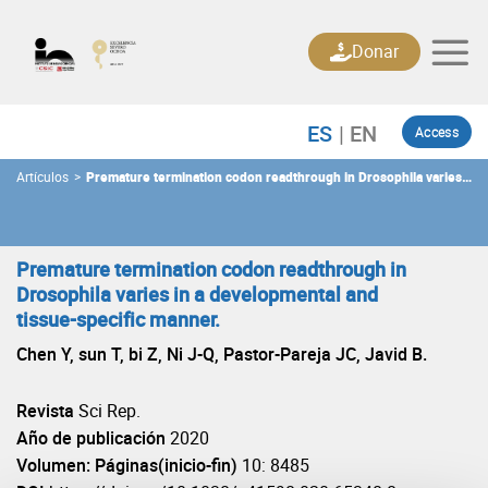
Skip
to
Donar
content
Access
Artículos
>
Premature termination codon readthrough in Drosophila varies
in a developmental and tissue-specific manner.
Premature termination codon readthrough in
Drosophila varies in a developmental and
tissue-specific manner.
Chen Y, sun T, bi Z, Ni J-Q, Pastor-Pareja JC, Javid B.
Revista
Sci Rep.
Año de publicación
2020
Volumen: Páginas(inicio-fin)
10: 8485