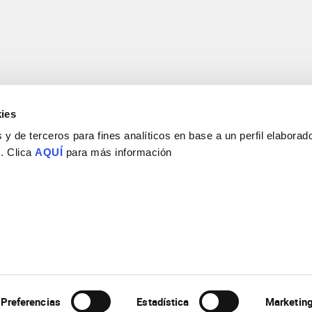
ies
y de terceros para fines analíticos en base a un perfil elaborado
 . Clica
AQUÍ
para más información
Consejo Superior de Investigaciones Científicas
Universidad Miguel Hernández
Campus de San Juan | Sant Joan d’Alacant
Alicante | España
Contacto
Tel. + 34 965 23 37 00
Fax + 34 965 91 95 61
Preferencias
Estadística
Marketin