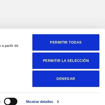
PERMITIR TODAS
 a partir de
© 2004-2026 Instituto de
PERMITIR LA SELECCIÓN
Neurociencias
Política de privacidad
Política de cookies
DENEGAR
Accesibilidad
Aviso legal
g
Mostrar detalles