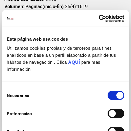
Volumen: Páginas(inicio-fin)
26(4):1619
DOI
https://doi.org/10.1093/cercor/bhu332
Esta página web usa cookies
Utilizamos cookies propias y de terceros para fines
Grupos de Investigación
analíticos en base a un perfil elaborado a partir de tus
hábitos de navegación . Clica
AQUÍ
para más
información
Selección
Necesarias
de
Plasticidad Celular y
Mecanismos
consentimiento
Neuropatología
transcripcionales y
epigenéticos de la
Preferencias
plasticidad neuronal