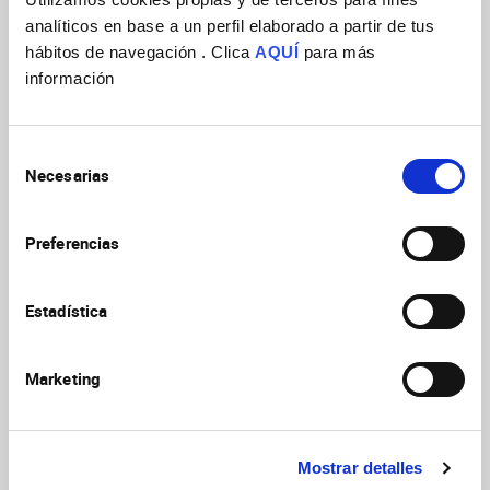
el 30 de mayo:
https://sommaconnect.es/registro/
analíticos en base a un perfil elaborado a partir de tus
hábitos de navegación . Clica
AQUÍ
para más
información
Selección
Necesarias
de
consentimiento
Preferencias
Estadística
Marketing
Genomic Analysis in
23rd Christmas Meeting, 21-
Neuroscience Course, 2nd
Mostrar detalles
22 dec 2026