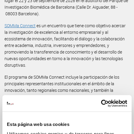
lugar el 22 y 23 de septiembre de 2026 en el auditorio del Parque de
Investigación Biomédica de Barcelona (Calle Dr. Aiguader, 88 -
08003 Barcelona).
SOMMa Connect
es un encuentro que tiene como objetivo acercar
la investigación de excelencia al entorno empresarial y al
ecosistema de innovación, facilitando el diálogo y la colaboración
entre academia, industria, inversores y emprendedores, y
promoviendo la transferencia de conocimiento y el desarrollo de
nuevas oportunidades en torno a la innovación y las tecnologías
disruptivas.
El programa de SOMMa Connect incluye la participación de los
principales representantes institucionales en el ámbito de la
innovación, tanto regionales como nacionales, y también la
presentación de casos de éxito en innovación de los centros y
unidades de SOMMa. Para facilitar la interacción de los asistentes y
establecer conexiones se celebrará un "tardeo" networking (plazas
limitadas).
Esta página web usa cookies
El registro es gratuito y puede realizarse en el siguiente enlace hasta
Utilizamos cookies propias y de terceros para fines