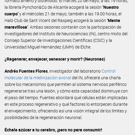
formato ameno y distendido. El martes 20 de mayo, a las 19 horas,
la librería Pynchon&Co de Alicante acogerá la sesión
‘Nuestro
cuerpo’
y el miércoles 21 de mayo, también a las 19:00 horas, el
Halö Club de Sant Vicent del Raspeig acogerá la sesión
‘Mente
maravillosa’
. Ambas sesiones contarán con la participación de
investigadores del Instituto de Neurociencias (IN), centro mixto del
Consejo Superior de Investigaciones Científicas (CSIC) y la
Universidad Miguel Hernández (UMH) de Elche.
¿Regenerar, envejecer, senescer y morir? (Neuronas)
Andrés Fuentes Flores
, investigador del laboratorio
Control
molecular de la mielinización axonal
del IN, ofrecerá una charla
sobre los mecanismos que permiten al sistema nervioso periférico
regenerarse tras una lesión, y cómo esta capacidad disminuye con
el paso del tiempo. Fuentes abordará qué células están implicadas
en este proceso regenerativo y qué factores lo entorpecen durante
el envejecimiento, ofreciendo así una visión integral de los límites y
posibilidades de la regeneración neuronal.
Échale azúcar a tu cerebro, ¡pero no para consumir!