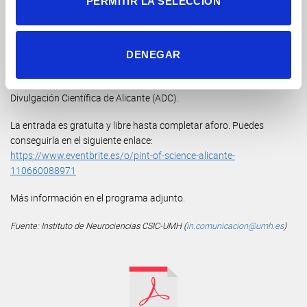
PERMITIR LA SELECCIÓN
Oncology), Jóvenes Nucleares, y Uberhumanos
,
así como el
despacho de ingeniería y arquitectura ICG. Además del IN CSIC-
UMH, el evento cuenta con la colaboración de entidades
académicas y culturales como la UMH, la Universidad de Alicante,
DENEGAR
la Universidad Europea, el Ayuntamiento de San Vicente del
Raspeig, el Ayuntamiento de Alicante, y la Asociación de
Divulgación Científica de Alicante (ADC).
La entrada es gratuita y libre hasta completar aforo. Puedes
conseguirla en el siguiente enlace:
https://www.eventbrite.es/o/pint-of-science-alicante-
110660088971
Más información en el programa adjunto.
Fuente: Instituto de Neurociencias CSIC-UMH (
in.comunicacion@umh.es
)