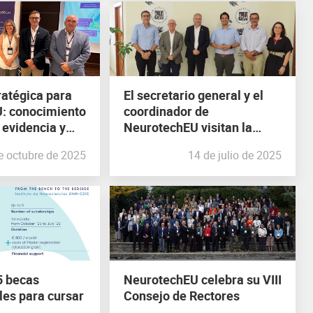
ratégica para
El secretario general y el
: conocimiento
coordinador de
 evidencia y
NeurotechEU visitan la
n tecnológica
UMH y el Instituto de
e octubre de 2025
14 de julio de 2025
Neurociencias
 5 becas
NeurotechEU celebra su VIII
les para cursar
Consejo de Rectores