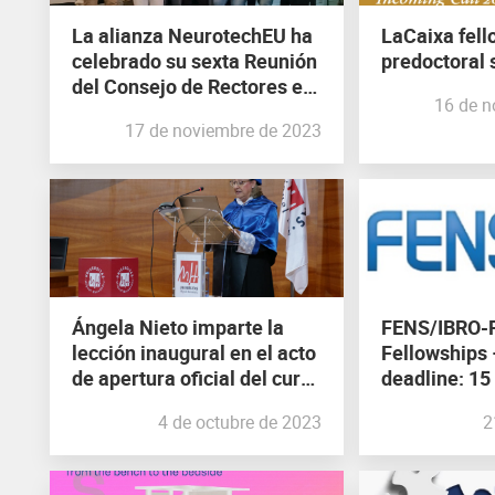
La alianza NeurotechEU ha
LaCaixa fell
celebrado su sexta Reunión
predoctoral 
del Consejo de Rectores en
16 de n
la Universidad de Lille
17 de noviembre de 2023
Ángela Nieto imparte la
FENS/IBRO-
lección inaugural en el acto
Fellowships 
de apertura oficial del curso
deadline: 15
académico de la UMH
4 de octubre de 2023
2