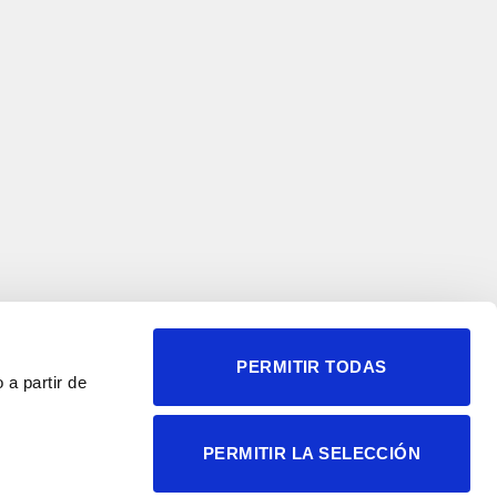
PERMITIR TODAS
 a partir de
© 2004-2026 Instituto de
PERMITIR LA SELECCIÓN
Neurociencias