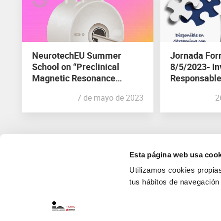
NeurotechEU Summer
Jornada For
School on “Preclinical
8/5/2023- In
Magnetic Resonance
Responsable
Imaging and Spectroscopy”
doctorado: E
7 de mayo de 2023
2
Esta página web usa cook
Utilizamos cookies propias 
tus hábitos de navegación