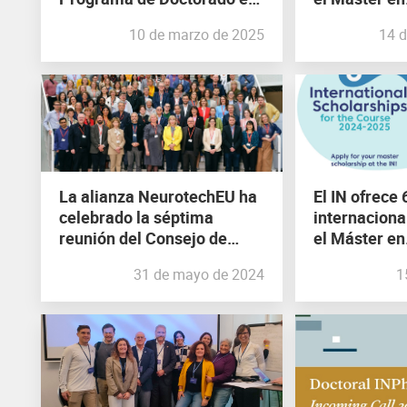
Neurociencias
Neurociencia
10 de marzo de 2025
14 d
investigación
La alianza NeurotechEU ha
El IN ofrece
celebrado la séptima
internaciona
reunión del Consejo de
el Máster en
Rectores en la Universidad
Neurociencia
31 de mayo de 2024
1
de Reikiavik
investigación