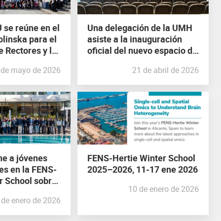
 se reúne en el
Una delegación de la UMH
olinska para el
asiste a la inauguración
e Rectores y la
oficial del nuevo espacio de
eneral
la alianza NeurotechEU en
 de mayo de 2026
21 de abril de 2026
la Universidad de Cluj-
Napoca
ne a jóvenes
FENS-Hertie Winter School
es en la FENS-
2025–2026, 11-17 ene 2026
r School sobre
10 de enero de 2026
 avanzadas para
 de enero de 2026
la diversidad