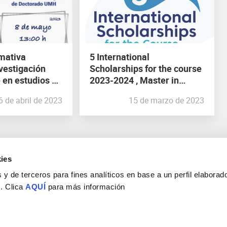
mativa
5 International
vestigación
Scholarships for the course
 en estudios de
2023-2024 , Master in
l código COIR
Neurosciences
6 de abril de 2023
15 de marzo de 2023
ies
y de terceros para fines analíticos en base a un perfil elaborado
 . Clica
AQUÍ
para más información
Consejo Superior de Investigaciones Científicas
Universidad Miguel Hernández
Campus de San Juan | Sant Joan d’Alacant