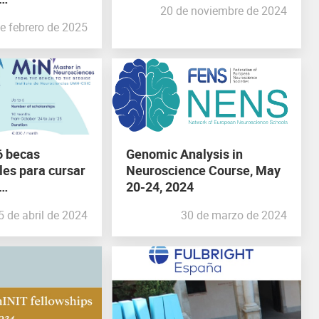
20 de noviembre de 2024
s: de la
e febrero de 2025
 a la clínica
 6 becas
Genomic Analysis in
les para cursar
Neuroscience Course, May
20-24, 2024
s: de la
5 de abril de 2024
30 de marzo de 2024
 a la clínica