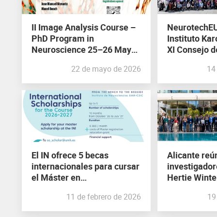
II Image Analysis Course –
NeurotechEU
PhD Program in
Instituto Kar
Neuroscience 25–26 Mayo,
XI Consejo d
2026
Asamblea G
22 de mayo de 2026
14
El IN ofrece 5 becas
Alicante reú
internacionales para cursar
investigador
el Máster en
Hertie Winte
Neurociencias: de la
tecnologías
11 de febrero de 2026
19
investigación a la clínica
comprender 
del cerebro