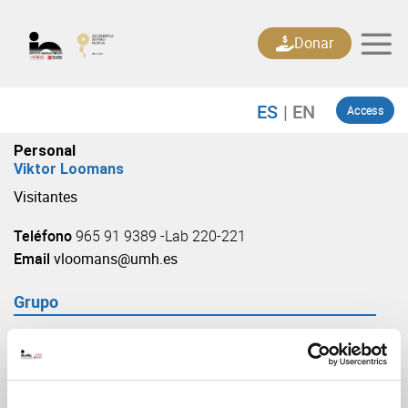
Skip
to
Donar
content
Access
Personal
Viktor Loomans
Visitantes
Teléfono
965 91 9389 -Lab 220-221
Email
vloomans@umh.es
Grupo
Neurogénesis y expansión cortical
(URL: https://in.umh-csic.es/grupo3898)