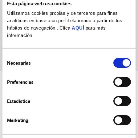
Esta página web usa cookies
Utilizamos cookies propias y de terceros para fines
analíticos en base a un perfil elaborado a partir de tus
hábitos de navegación . Clica
AQUÍ
para más
información
Viktor Loomans
Selección
Necesarias
de
consentimiento
Preferencias
Estadística
Marketing
Consejo Superior de Investigaciones Científicas
Universidad Miguel Hernández
Campus de San Juan | Sant Joan d’Alacant
Alicante | España