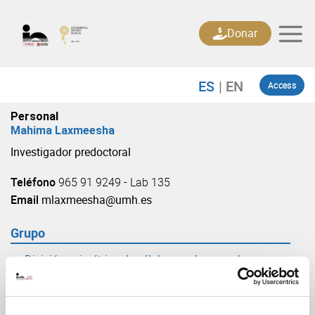
Skip
to
Donar
content
Access
Personal
Mahima Laxmeesha
Investigador predoctoral
Teléfono
965 91 9249 - Lab 135
Email
mlaxmeesha@umh.es
Grupo
División asimétrica de células madre neurales en
desarrollo y tumorogénesis
(URL: https://in.umh-csic.es/grupo3883)