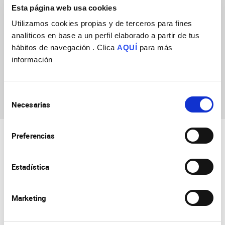
Esta página web usa cookies
Utilizamos cookies propias y de terceros para fines
analíticos en base a un perfil elaborado a partir de tus
hábitos de navegación . Clica
AQUÍ
para más
información
Mahima Laxmeesha
Selección
Necesarias
de
consentimiento
Preferencias
Estadística
Marketing
Consejo Superior de Investigaciones Científicas
Universidad Miguel Hernández
Campus de San Juan | Sant Joan d’Alacant