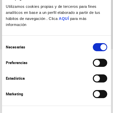
Utilizamos cookies propias y de terceros para fines
analíticos en base a un perfil elaborado a partir de tus
hábitos de navegación . Clica
AQUÍ
para más
información
Marina Guillot
Fernández
Selección
Necesarias
de
consentimiento
Preferencias
Estadística
Consejo Superior de Investigaciones Científicas
Marketing
Universidad Miguel Hernández
Campus de San Juan | Sant Joan d’Alacant
Alicante | España
Contacto
Tel. + 34 965 23 37 00