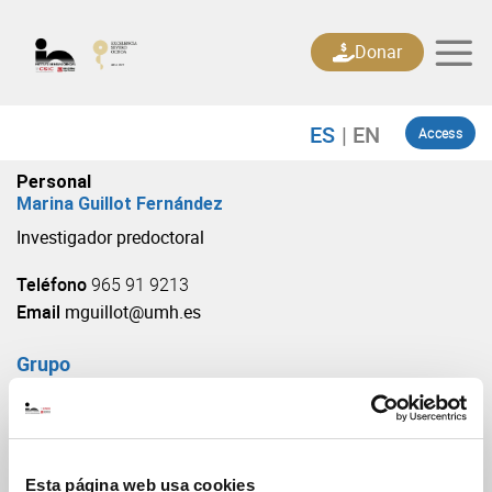
Skip
to
Donar
content
Access
Personal
Marina Guillot Fernández
Investigador predoctoral
Teléfono
965 91 9213
Email
mguillot@umh.es
Grupo
Plasticidad Celular y Neuropatología
(URL: https://in.umh-csic.es/grupo3903)
Esta página web usa cookies