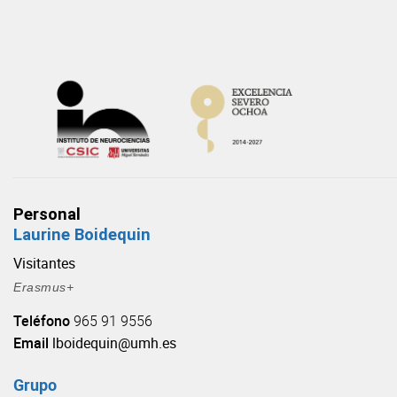
Skip
to
content
Personal
Laurine Boidequin
Visitantes
Erasmus+
Teléfono
965 91 9556
Email
lboidequin@umh.es
Grupo