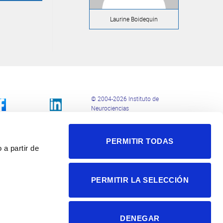
Laurine Boidequin
© 2004-2026 Instituto de
Neurociencias
Política de privacidad
Política de cookies
PERMITIR TODAS
Accesibilidad
 a partir de
Aviso legal
PERMITIR LA SELECCIÓN
DENEGAR