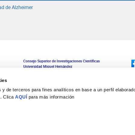
ad de Alzheimer
Consejo Superior de Investigaciones Científicas
Universidad Miguel Hernández
Campus de San Juan | Sant Joan d’Alacant
Alicante | España
ies
Contacto
Tel. + 34 965 23 37 00
y de terceros para fines analíticos en base a un perfil elaborado
Fax + 34 965 91 95 61
 . Clica
AQUÍ
para más información