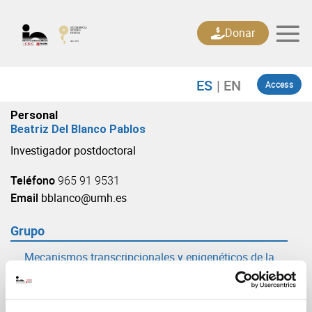
Skip
to
Donar
content
Access
Personal
Beatriz Del Blanco Pablos
Investigador postdoctoral
Teléfono
965 91 9531
Email
bblanco@umh.es
Grupo
Mecanismos transcripcionales y epigenéticos de la
plasticidad neuronal
(URL: https://in.umh-csic.es/grupo3893)