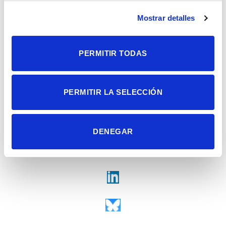
Campus de San Juan | Sant Joan d’Alacant
Alicante | España
Mostrar detalles
Contacto
Tel. + 34 965 23 37 00
Fax + 34 965 91 95 61
PERMITIR TODAS
PERMITIR LA SELECCIÓN
DENEGAR