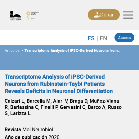
Skip
to
Donar
content
Access
Artículos
>
Transcriptome Analysis of iPSC-Derived Neurons from
Rubinstein-Taybi Patients Reveals Deficits in Neuronal
Differentiation
Transcriptome Analysis of iPSC-Derived
Neurons from Rubinstein-Taybi Patients
Reveals Deficits in Neuronal Differentiation
Calzari L, Barcella M, Alari V, Braga D, Muñoz-Viana
R, Barlassina C, Finelli P, Gervasini C, Barco A, Russo
S, Larizza L
Revista
Mol Neurobiol
Año de publicación
2020