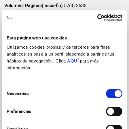
Volumen: Páginas(inicio-fin)
57(9):3685
DOI
https://doi.org/10.1007/s12035-020-01983-6
Esta página web usa cookies
Utilizamos cookies propias y de terceros para fines
Grupos de Investigación
analíticos en base a un perfil elaborado a partir de tus
hábitos de navegación . Clica
AQUÍ
para más
información
Selección
Necesarias
de
Mecanismos
consentimiento
transcripcionales y
epigenéticos de la
Preferencias
plasticidad neuronal