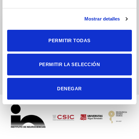
Grupos de Investigación
Mostrar detalles
PERMITIR TODAS
División asimétrica de
PERMITIR LA SELECCIÓN
células madre neurales en
desarrollo y tumorogénesis
DENEGAR