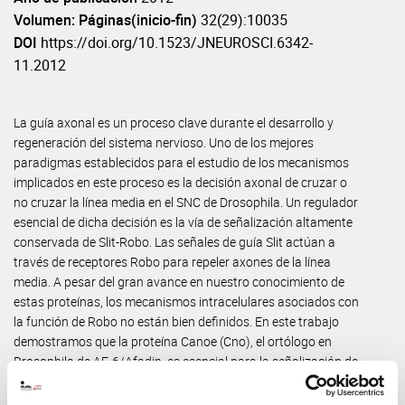
Volumen: Páginas(inicio-fin)
32(29):10035
DOI
https://doi.org/10.1523/JNEUROSCI.6342-
11.2012
La guía axonal es un proceso clave durante el desarrollo y
regeneración del sistema nervioso. Uno de los mejores
paradigmas establecidos para el estudio de los mecanismos
implicados en este proceso es la decisión axonal de cruzar o
no cruzar la línea media en el SNC de Drosophila. Un regulador
esencial de dicha decisión es la vía de señalización altamente
conservada de Slit-Robo. Las señales de guía Slit actúan a
través de receptores Robo para repeler axones de la línea
media. A pesar del gran avance en nuestro conocimiento de
estas proteínas, los mecanismos intracelulares asociados con
la función de Robo no están bien definidos. En este trabajo
demostramos que la proteína Canoe (Cno), el ortólogo en
Drosophila de AF-6/Afadin, es esencial para la señalización de
Slit-Robo. Cno se expresa en axones pioneros longitudinales, y
axones longitudinales positivos para Robo/Fasciclina2