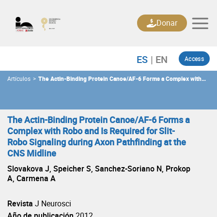
Skip
to
Donar
content
Access
Artículos
>
The Actin-Binding Protein Canoe/AF-6 Forms a Complex with
Robo and Is Required for Slit-Robo Signaling during Axon
Pathfinding at the CNS Midline
The Actin-Binding Protein Canoe/AF-6 Forms a
Complex with Robo and Is Required for Slit-
Robo Signaling during Axon Pathfinding at the
CNS Midline
Slovakova J, Speicher S, Sanchez-Soriano N, Prokop
A, Carmena A
Revista
J Neurosci
Año de publicación
2012