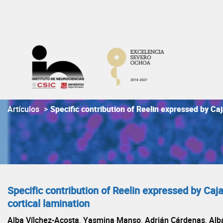
Skip
to
content
Artículos
>
Specific contribution of Reelin expressed by Ca
Specific contribution of Reelin expressed by Caj
cortical lamination
Alba Vílchez-Acosta, Yasmina Manso, Adrián Cárdenas, Alba