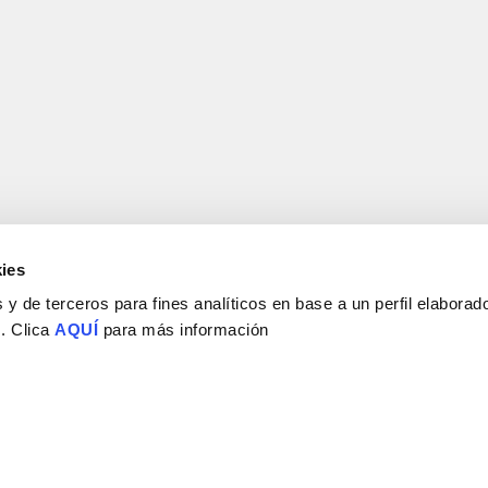
ies
y de terceros para fines analíticos en base a un perfil elaborado
 . Clica
AQUÍ
para más información
Consejo Superior de Investigaciones Científicas
Universidad Miguel Hernández
Campus de San Juan | Sant Joan d’Alacant
Alicante | España
Contacto
Tel. + 34 965 23 37 00
Fax + 34 965 91 95 61