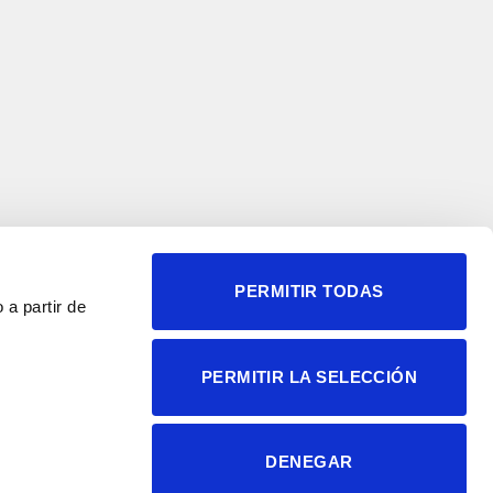
PERMITIR TODAS
 a partir de
© 2004-2026 Instituto de
PERMITIR LA SELECCIÓN
Neurociencias
Política de privacidad
Política de cookies
DENEGAR
Accesibilidad
Aviso legal