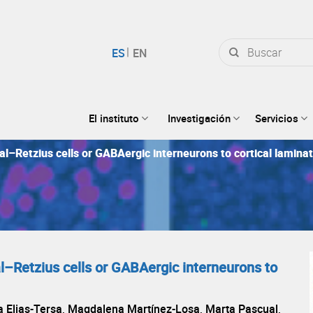
Buscar
por:
El instituto
Investigación
Servicios
jal–Retzius cells or GABAergic interneurons to cortical lamina
al–Retzius cells or GABAergic interneurons to
 Elias-Tersa, Magdalena Martínez-Losa, Marta Pascual,