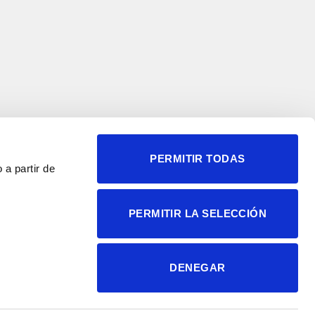
PERMITIR TODAS
 a partir de
© 2004-2026 Instituto de
PERMITIR LA SELECCIÓN
Neurociencias
Política de privacidad
Política de cookies
DENEGAR
Accesibilidad
Aviso legal