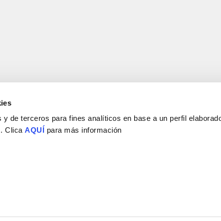
ies
y de terceros para fines analíticos en base a un perfil elaborado
 . Clica
AQUÍ
para más información
Consejo Superior de Investigaciones Científicas
Universidad Miguel Hernández
Campus de San Juan | Sant Joan d’Alacant
Alicante | España
Contacto
Tel. + 34 965 23 37 00
Fax + 34 965 91 95 61