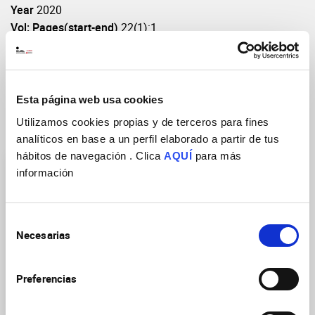
Year
2020
Vol: Pages(start-end)
22(1):1
DOI
https://doi.org/10.1016/j.jcyt.2019.11.001
Esta página web usa cookies
Utilizamos cookies propias y de terceros para fines
Research Groups
analíticos en base a un perfil elaborado a partir de tus
hábitos de navegación . Clica
AQUÍ
para más
información
Selección
Necesarias
de
Neurobiology of mental,
consentimiento
neurodegenerative and
Preferencias
neuro-oncological
diseases