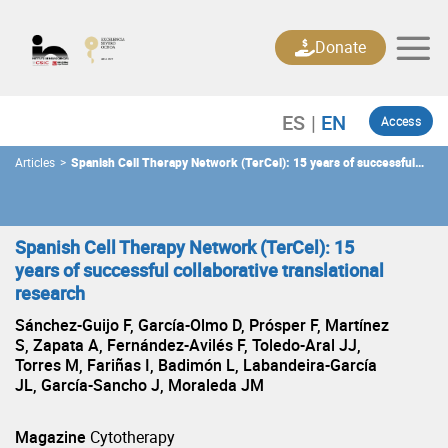
Skip
to
Donate
content
Access
Articles
>
Spanish Cell Therapy Network (TerCel): 15 years of successful
collaborative translational research
Spanish Cell Therapy Network (TerCel): 15
years of successful collaborative translational
research
Sánchez-Guijo F, García-Olmo D, Prósper F, Martínez
S, Zapata A, Fernández-Avilés F, Toledo-Aral JJ,
Torres M, Fariñas I, Badimón L, Labandeira-García
JL, García-Sancho J, Moraleda JM
Magazine
Cytotherapy