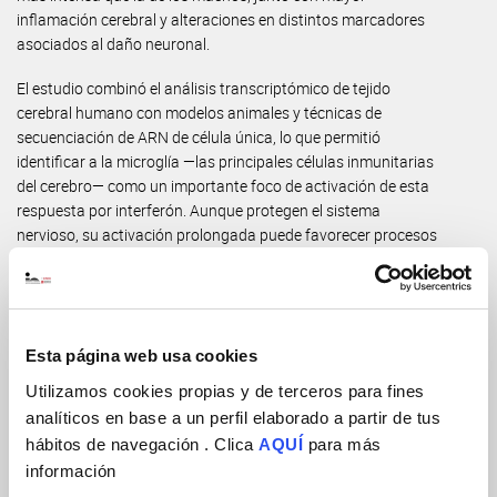
inflamación cerebral y alteraciones en distintos marcadores
asociados al daño neuronal.
El estudio combinó el análisis transcriptómico de tejido
cerebral humano con modelos animales y técnicas de
secuenciación de ARN de célula única, lo que permitió
identificar a la microglía —las principales células inmunitarias
del cerebro— como un importante foco de activación de esta
respuesta por interferón. Aunque protegen el sistema
nervioso, su activación prolongada puede favorecer procesos
inflamatorios que alteran la función neuronal: “Nuestros
datos refuerzan la idea de que la neuroinflamación
desempeña un papel central en la progresión de la
enfermedad de Alzheimer”, señala
Verónica López López
,
Esta página web usa cookies
primera autora del estudio.
Utilizamos cookies propias y de terceros para fines
analíticos en base a un perfil elaborado a partir de tus
hábitos de navegación . Clica
AQUÍ
para más
información