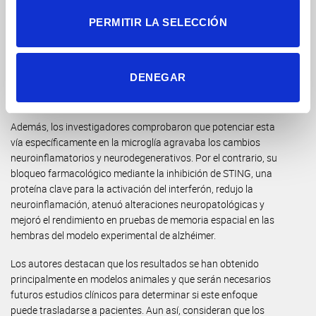
por interferón era simplemente una consecuencia del
alzhéimer o si desempeñaba un papel activo en la progresión
PERMITIR LA SELECCIÓN
de la enfermedad. Para ello, utilizaron distintos modelos
experimentales y demostraron que activar esta respuesta
inmunitaria bastaba para desencadenar alteraciones
DENEGAR
asociadas a la enfermedad, como la inflamación cerebral y el
deterioro de circuitos relacionados con la memoria.
Además, los investigadores comprobaron que potenciar esta
vía específicamente en la microglía agravaba los cambios
neuroinflamatorios y neurodegenerativos. Por el contrario, su
bloqueo farmacológico mediante la inhibición de STING, una
proteína clave para la activación del interferón, redujo la
neuroinflamación, atenuó alteraciones neuropatológicas y
mejoró el rendimiento en pruebas de memoria espacial en las
hembras del modelo experimental de alzhéimer.
Los autores destacan que los resultados se han obtenido
principalmente en modelos animales y que serán necesarios
futuros estudios clínicos para determinar si este enfoque
puede trasladarse a pacientes. Aun así, consideran que los