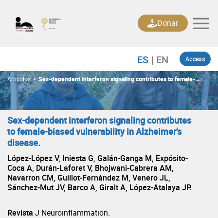
Skip
to
Donar
content
Access
Artículos
>
Sex-dependent interferon signaling contributes to female-
biased vulnerability in Alzheimer’s disease.
Sex-dependent interferon signaling contributes
to female-biased vulnerability in Alzheimer’s
disease.
López-López V, Iniesta G, Galán-Ganga M, Expósito-
Coca A, Durán-Laforet V, Bhojwani-Cabrera AM,
Navarron CM, Guillot-Fernández M, Venero JL,
Sánchez-Mut JV, Barco A, Giralt A, López-Atalaya JP.
Revista
J Neuroinflammation.