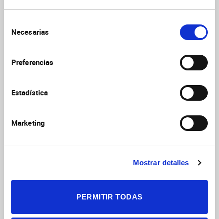
Selección
Necesarias
de
consentimiento
Preferencias
Estadística
Imagen del cerebro de un ratón modelo de enfermedad de
Marketing
Alzheimer. Las células de la microglía (rojo) rodean placas
amiloides (verde). El estudio identifica estas células como uno
de los principales tipos celulares donde se activa la respuesta
por interferón. Los núcleos celulares aparecen en azul. Fuente:
Mostrar detalles
IN CSIC-UMH.
Una posible diana terapéutica
PERMITIR TODAS
El equipo quiso averiguar si la activación de la señalización