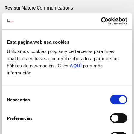
Revista
Nature Communications
Año de publicación
2019
Volumen: Páginas(inicio-fin)
10:2110
DOI
https://doi.org/10.1038/s41467-019-10100-8
Esta página web usa cookies
Utilizamos cookies propias y de terceros para fines
analíticos en base a un perfil elaborado a partir de tus
hábitos de navegación . Clica
AQUÍ
para más
Grupos de Investigación
información
Selección
Necesarias
de
consentimiento
Plasticidad Celular en
Preferencias
Desarrollo y Enfermedad