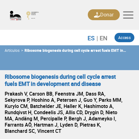
Skip
to
Donar
content
Access
Artículos
>
Ribosome biogenesis during cell cycle arrest fuels EMT in
development and disease
Ribosome biogenesis during cell cycle arrest
fuels EMT in development and disease
Prakash V, Carson BB, Feenstra JM, Dass RA,
Sekyrova P, Hoshino A, Petersen J, Guo Y, Parks MM,
Kurylo CM, Batchelder JE, Haller K, Hashimoto A,
Rundqivst H, Condeelis JS, Allis CD, Drygin D, Nieto
MA, Andäng M, Percipalle P, Bergh J, Adameyko I,
Farrants AÖ, Hartman J, Lyden D, Pietras K,
Blanchard SC, Vincent CT