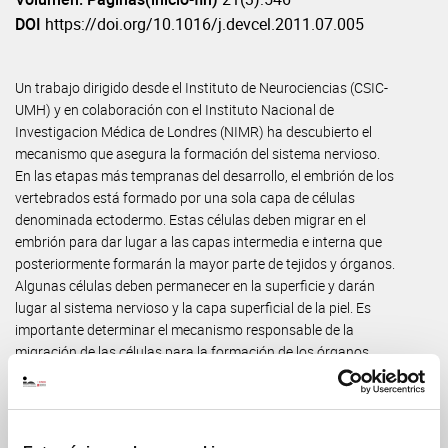
DOI
https://doi.org/10.1016/j.devcel.2011.07.005
Un trabajo dirigido desde el Instituto de Neurociencias (CSIC-
UMH) y en colaboración con el Instituto Nacional de
Investigacion Médica de Londres (NIMR) ha descubierto el
mecanismo que asegura la formación del sistema nervioso.
En las etapas más tempranas del desarrollo, el embrión de los
vertebrados está formado por una sola capa de células
denominada ectodermo. Estas células deben migrar en el
embrión para dar lugar a las capas intermedia e interna que
posteriormente formarán la mayor parte de tejidos y órganos.
Algunas células deben permanecer en la superficie y darán
lugar al sistema nervioso y la capa superficial de la piel. Es
importante determinar el mecanismo responsable de la
migración de las células para la formación de los órganos,
pero también desvelar el que mantiene a otras células en la
superficie, porque de eso depende la formación del sistema
nervioso. En este trabajo se muestra que la decisión de migrar
o no hacia el interior del embrión depende de dos genes, Snail