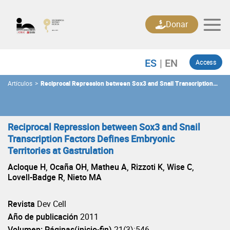
Skip
to
Donar
content
Access
Artículos
>
Reciprocal Repression between Sox3 and Snail Transcription
Factors Defines Embryonic Territories at Gastrulation
Reciprocal Repression between Sox3 and Snail
Transcription Factors Defines Embryonic
Territories at Gastrulation
Acloque H, Ocaña OH, Matheu A, Rizzoti K, Wise C,
Lovell-Badge R, Nieto MA
Revista
Dev Cell
Año de publicación
2011
Volumen: Páginas(inicio-fin)
21(3):546