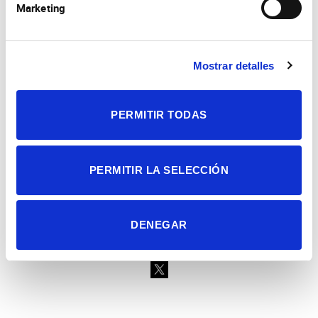
Marketing
Consejo Superior de Investigaciones Científicas
Mostrar detalles
Universidad Miguel Hernández
Campus de San Juan | Sant Joan d’Alacant
Alicante | España
Contacto
PERMITIR TODAS
Tel. + 34 965 23 37 00
Fax + 34 965 91 95 61
PERMITIR LA SELECCIÓN
DENEGAR