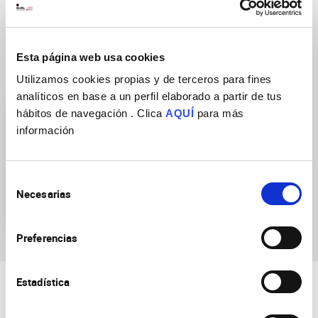
Esta página web usa cookies
Grupos de Investigación
Utilizamos cookies propias y de terceros para fines
analíticos en base a un perfil elaborado a partir de tus
hábitos de navegación . Clica
AQUÍ
para más
información
Selección
Necesarias
Generación y regeneración
de
de Circuitos Bilaterales
consentimiento
Preferencias
Estadística