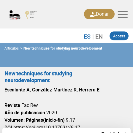
Skip
to
Donar
content
Access
Artículos
>
New techniques for studying neurodevelopment
New techniques for studying
neurodevelopment
Escalante A, González-Martínez R, Herrera E
Revista
Fac Rev
Año de publicación
2020
Volumen: Páginas(inicio-fin)
9:17
DOI
https://doi.org/10.12703/r/9-17