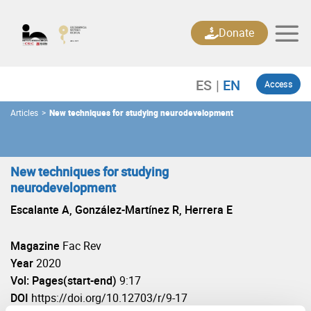
Skip
to
Donate
content
Access
Articles
>
New techniques for studying neurodevelopment
New techniques for studying
neurodevelopment
Escalante A, González-Martínez R, Herrera E
Magazine
Fac Rev
Year
2020
Vol: Pages(start-end)
9:17
DOI
https://doi.org/10.12703/r/9-17