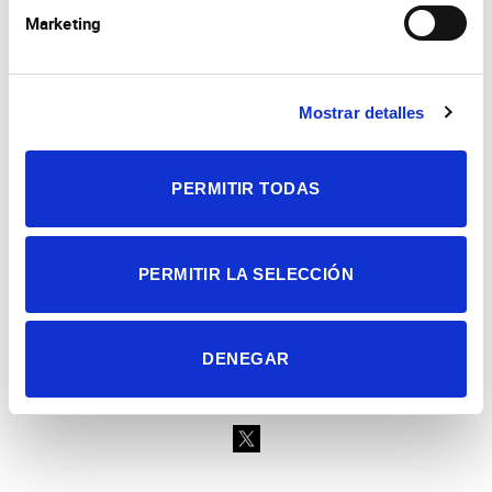
Marketing
Mostrar detalles
Consejo Superior de Investigaciones Científicas
Universidad Miguel Hernández
Campus de San Juan | Sant Joan d’Alacant
Alicante | España
PERMITIR TODAS
Contacto
Tel. + 34 965 23 37 00
Fax + 34 965 91 95 61
PERMITIR LA SELECCIÓN
DENEGAR