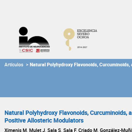
Skip
to
content
Artículos
>
Natural Polyhydroxy Flavonoids, Curcuminoids,
Natural Polyhydroxy Flavonoids, Curcuminoids,
Positive Allosteric Modulators
Ximenis M, Mulet J, Sala S, Sala F, Criado M, González-Muñ