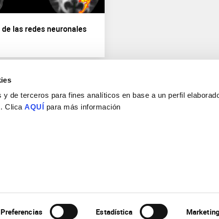
d de las redes neuronales
ies
y de terceros para fines analíticos en base a un perfil elaborado
 . Clica
AQUÍ
para más información
Consejo Superior de Investigaciones Científicas
Universidad Miguel Hernández
Campus de San Juan | Sant Joan d’Alacant
Alicante | España
Contacto
Tel. + 34 965 23 37 00
Fax + 34 965 91 95 61
Preferencias
Estadística
Marketin