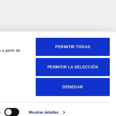
PERMITIR TODAS
 a partir de
© 2004-2026 Instituto de
PERMITIR LA SELECCIÓN
Neurociencias
Política de privacidad
Política de cookies
DENEGAR
Accesibilidad
Aviso legal
g
Mostrar detalles