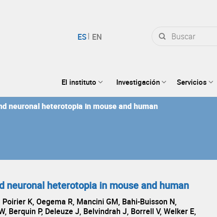
Buscar
por:
El instituto
Investigación
Servicios
 and neuronal heterotopia in mouse and human
and neuronal heterotopia in mouse and human
, Poirier K, Oegema R, Mancini GM, Bahi-Buisson N,
, Berquin P, Deleuze J, Belvindrah J, Borrell V, Welker E,