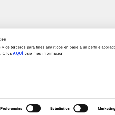
ies
y de terceros para fines analíticos en base a un perfil elaborado
 . Clica
AQUÍ
para más información
Consejo Superior de Investigaciones Científicas
Universidad Miguel Hernández
Campus de San Juan | Sant Joan d’Alacant
Alicante | España
Contacto
Tel. + 34 965 23 37 00
Fax + 34 965 91 95 61
Preferencias
Estadística
Marketin