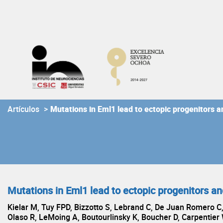
Skip
to
content
Artículos
>
Mutations in Eml1 lead to ectopic progenitors
Mutations in Eml1 lead to ectopic progenitors 
Kielar M, Tuy FPD, Bizzotto S, Lebrand C, De Juan Romero C
Olaso R, LeMoing A, Boutourlinsky K, Boucher D, Carpentier W