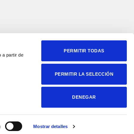
PERMITIR TODAS
 a partir de
© 2004-2026 Instituto de
PERMITIR LA SELECCIÓN
Neurociencias
Política de privacidad
Política de cookies
DENEGAR
Accesibilidad
Aviso legal
g
Mostrar detalles