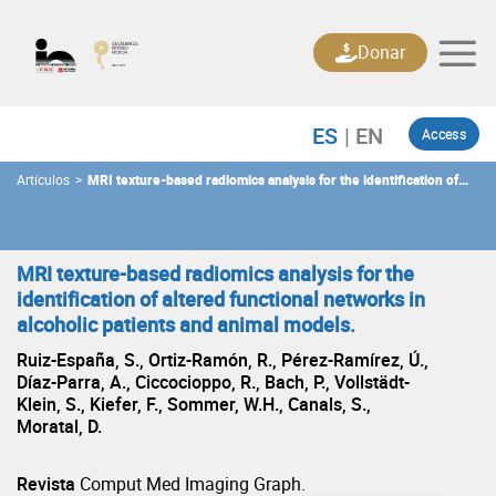
Skip
to
Donar
content
Access
Artículos
>
MRI texture-based radiomics analysis for the identification of
altered functional networks in alcoholic patients and animal
models.
MRI texture-based radiomics analysis for the
identification of altered functional networks in
alcoholic patients and animal models.
Ruiz-España, S., Ortiz-Ramón, R., Pérez-Ramírez, Ú.,
Díaz-Parra, A., Ciccocioppo, R., Bach, P., Vollstädt-
Klein, S., Kiefer, F., Sommer, W.H., Canals, S.,
Moratal, D.
Revista
Comput Med Imaging Graph.