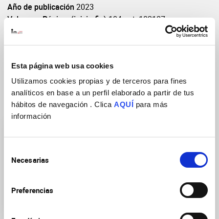
Año de publicación
2023
Volumen: Páginas(inicio-fin)
104: art. 102187
DOI
https://doi.org/10.1016/j.compmedimag.2023.102187
Esta página web usa cookies
Utilizamos cookies propias y de terceros para fines
analíticos en base a un perfil elaborado a partir de tus
Grupos de Investigación
hábitos de navegación . Clica
AQUÍ
para más
información
Selección
Necesarias
de
consentimiento
Plasticidad de las redes
Preferencias
neuronales