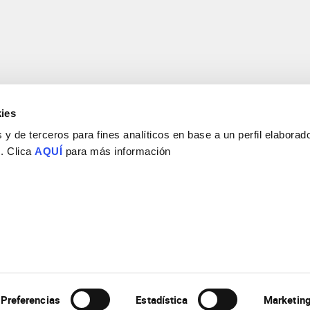
ies
y de terceros para fines analíticos en base a un perfil elaborado
 . Clica
AQUÍ
para más información
Consejo Superior de Investigaciones Científicas
Universidad Miguel Hernández
Campus de San Juan | Sant Joan d’Alacant
Alicante | España
Contacto
Tel. + 34 965 23 37 00
Fax + 34 965 91 95 61
Preferencias
Estadística
Marketin