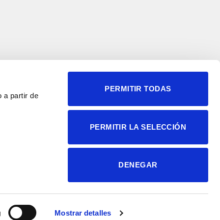
PERMITIR TODAS
 a partir de
© 2004-2026 Instituto de
PERMITIR LA SELECCIÓN
Neurociencias
Política de privacidad
Política de cookies
DENEGAR
Accesibilidad
Aviso legal
g
Mostrar detalles