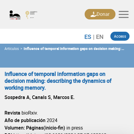
Skip
to
Donar
content
Access
Artículos
>
Influence of temporal information gaps on decision making:
describing the dynamics of working memory.
Influence of temporal information gaps on
decision making: describing the dynamics of
working memory.
Sospedra A, Canals S, Marcos E.
Revista
bioRxiv.
Año de publicación
2024
Volumen: Páginas(inicio-fin)
in press