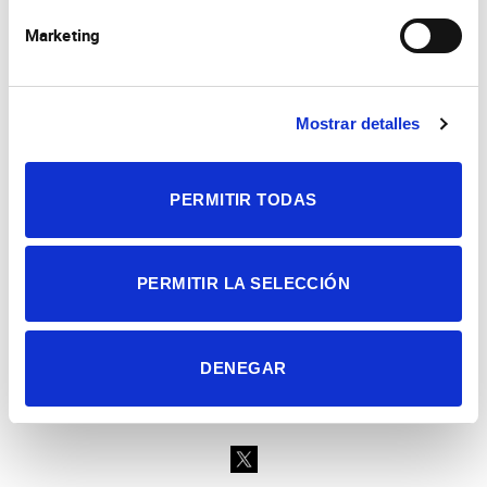
Marketing
Mostrar detalles
Consejo Superior de Investigaciones Científicas
Universidad Miguel Hernández
Campus de San Juan | Sant Joan d’Alacant
Alicante | España
PERMITIR TODAS
Contacto
Tel. + 34 965 23 37 00
Fax + 34 965 91 95 61
PERMITIR LA SELECCIÓN
DENEGAR