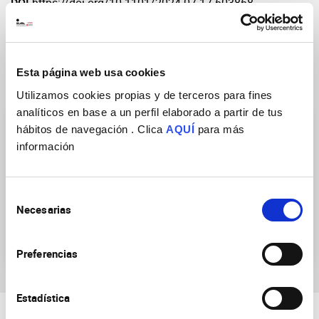
DOI
https://doi.org/10.1101/2024.07.17.603868
Esta página web usa cookies
Grupos de Investigación
Utilizamos cookies propias y de terceros para fines
analíticos en base a un perfil elaborado a partir de tus
hábitos de navegación . Clica
AQUÍ
para más
información
Selección
Necesarias
→ Línea emergente:
Plasticidad de las redes
de
Mecanismos neuronales
neuronales
consentimiento
de la conducta
Preferencias
Estadística