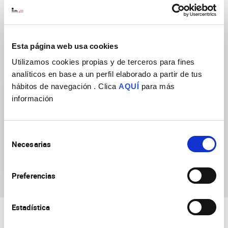
DOI
https://doi.org/10.1038/srep27555
Esta página web usa cookies
Grupos de Investigación
Utilizamos cookies propias y de terceros para fines
analíticos en base a un perfil elaborado a partir de tus
hábitos de navegación . Clica
AQUÍ
para más
información
Selección
Necesarias
de
Comportamiento de los
consentimiento
organismos
Preferencias
Estadística