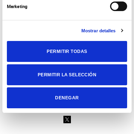
Marketing
Mostrar detalles
Consejo Superior de Investigaciones Científicas
Universidad Miguel Hernández
Campus de San Juan | Sant Joan d’Alacant
Alicante | España
PERMITIR TODAS
Contacto
Tel. + 34 965 23 37 00
Fax + 34 965 91 95 61
PERMITIR LA SELECCIÓN
DENEGAR