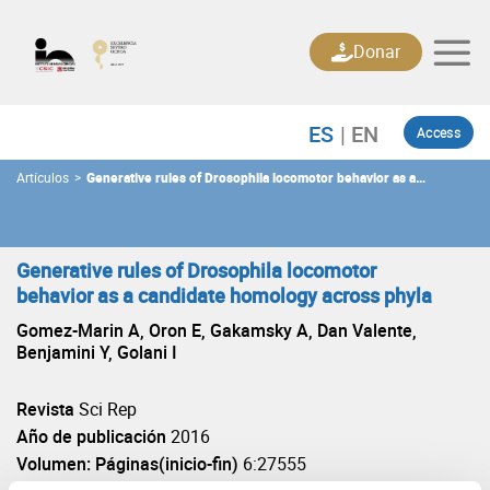
Skip
to
Donar
content
Access
Artículos
>
Generative rules of Drosophila locomotor behavior as a
candidate homology across phyla
Generative rules of Drosophila locomotor
behavior as a candidate homology across phyla
Gomez-Marin A, Oron E, Gakamsky A, Dan Valente,
Benjamini Y, Golani I
Revista
Sci Rep
Año de publicación
2016
Volumen: Páginas(inicio-fin)
6:27555