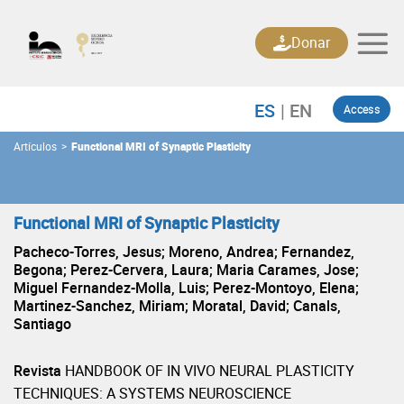
Skip
to
Donar
content
Access
Artículos
>
Functional MRI of Synaptic Plasticity
Functional MRI of Synaptic Plasticity
Pacheco-Torres, Jesus; Moreno, Andrea; Fernandez,
Begona; Perez-Cervera, Laura; Maria Carames, Jose;
Miguel Fernandez-Molla, Luis; Perez-Montoyo, Elena;
Martinez-Sanchez, Miriam; Moratal, David; Canals,
Santiago
Revista
HANDBOOK OF IN VIVO NEURAL PLASTICITY
TECHNIQUES: A SYSTEMS NEUROSCIENCE