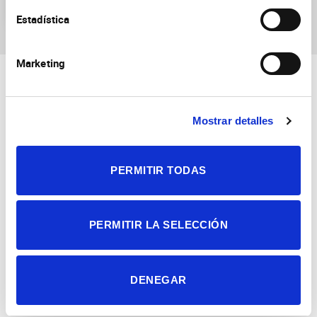
neuronales
Estadística
Marketing
Mostrar detalles
PERMITIR TODAS
Consejo Superior de Investigaciones Científicas
Universidad Miguel Hernández
Campus de San Juan | Sant Joan d’Alacant
Alicante | España
Contacto
PERMITIR LA SELECCIÓN
Tel. + 34 965 23 37 00
Fax + 34 965 91 95 61
DENEGAR