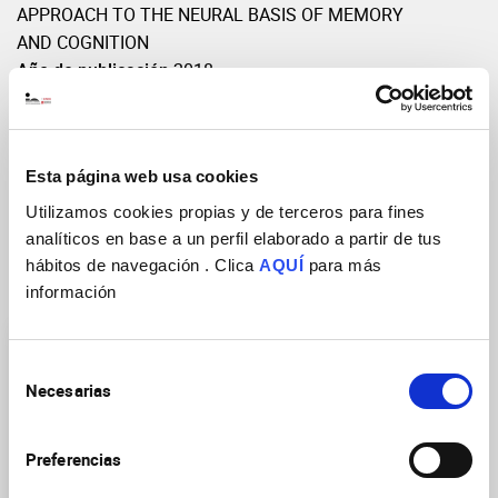
APPROACH TO THE NEURAL BASIS OF MEMORY
AND COGNITION
Año de publicación
2018
Volumen: Páginas(inicio-fin)
28:441
DOI
https://doi.org/10.1016/B978-0-12-812028-
6.00024-0
Esta página web usa cookies
Utilizamos cookies propias y de terceros para fines
analíticos en base a un perfil elaborado a partir de tus
hábitos de navegación . Clica
AQUÍ
para más
Grupos de Investigación
información
Selección
Necesarias
de
consentimiento
Preferencias
Plasticidad de las redes