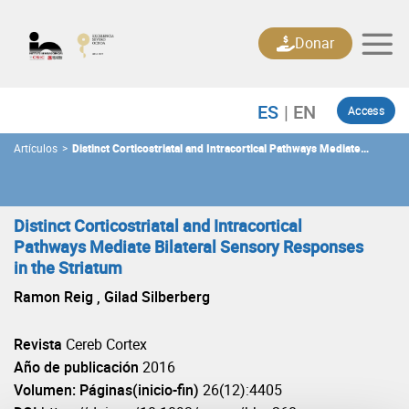
Skip
to
Donar
content
Access
Artículos
>
Distinct Corticostriatal and Intracortical Pathways Mediate
Bilateral Sensory Responses in the Striatum
Distinct Corticostriatal and Intracortical
Pathways Mediate Bilateral Sensory Responses
in the Striatum
Ramon Reig , Gilad Silberberg
Revista
Cereb Cortex
Año de publicación
2016
Volumen: Páginas(inicio-fin)
26(12):4405