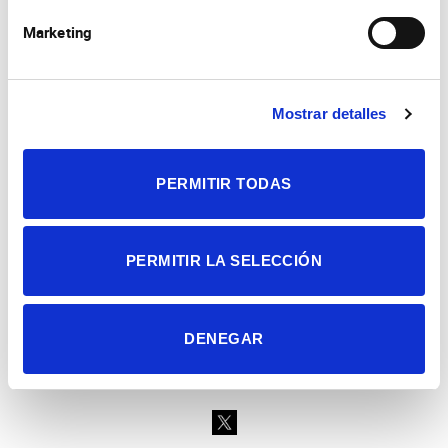
Marketing
Mostrar detalles
Consejo Superior de Investigaciones Científicas
Universidad Miguel Hernández
Campus de San Juan | Sant Joan d’Alacant
Alicante | España
PERMITIR TODAS
Contacto
Tel. + 34 965 23 37 00
Fax + 34 965 91 95 61
PERMITIR LA SELECCIÓN
DENEGAR