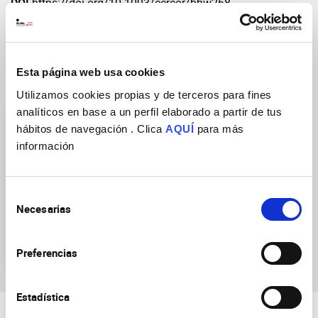
DOI
https://doi.org/10.1093/cercor/bhw268
Esta página web usa cookies
Grupos de Investigación
Utilizamos cookies propias y de terceros para fines
analíticos en base a un perfil elaborado a partir de tus
hábitos de navegación . Clica
AQUÍ
para más
información
Selección
Necesarias
Procesamiento sensorio-
de
motor en áreas
consentimiento
subcorticales
Preferencias
Estadística