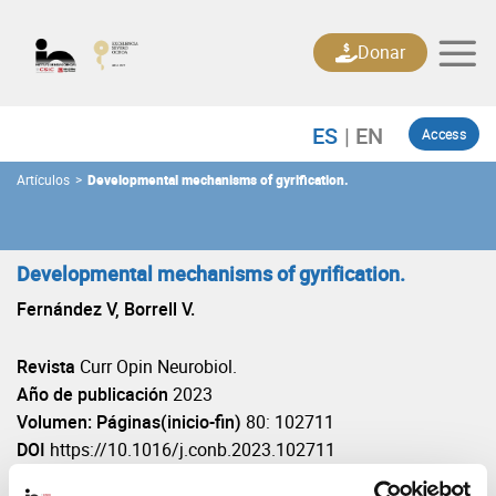
Skip
to
Donar
content
Access
Artículos
>
Developmental mechanisms of gyrification.
Developmental mechanisms of gyrification.
Fernández V, Borrell V.
Revista
Curr Opin Neurobiol.
Año de publicación
2023
Volumen: Páginas(inicio-fin)
80: 102711
DOI
https://10.1016/j.conb.2023.102711