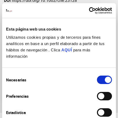
DOI
https://doi.org/10.1002/cne.23128
Esta página web usa cookies
Grupos de Investigación
Utilizamos cookies propias y de terceros para fines
analíticos en base a un perfil elaborado a partir de tus
hábitos de navegación . Clica
AQUÍ
para más
información
Selección
Neurobiología de las
Necesarias
de
enfermedades mentales,
consentimiento
neurodegenerativas y
neurooncológicas
Preferencias
Estadística