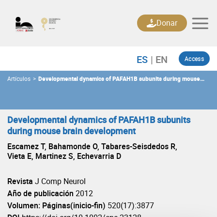
Skip
to
Donar
content
Access
Artículos
>
Developmental dynamics of PAFAH1B subunits during mouse
brain development
Developmental dynamics of PAFAH1B subunits
during mouse brain development
Escamez T, Bahamonde O, Tabares-Seisdedos R,
Vieta E, Martinez S, Echevarria D
Revista
J Comp Neurol
Año de publicación
2012
Volumen: Páginas(inicio-fin)
520(17):3877