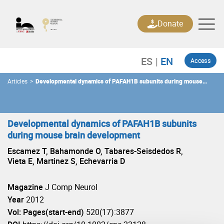
Skip
to
Donate
content
Access
Articles
>
Developmental dynamics of PAFAH1B subunits during mouse
brain development
Developmental dynamics of PAFAH1B subunits
during mouse brain development
Escamez T, Bahamonde O, Tabares-Seisdedos R,
Vieta E, Martinez S, Echevarria D
Magazine
J Comp Neurol
Year
2012
Vol: Pages(start-end)
520(17):3877