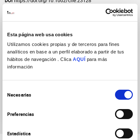
DOI
https://doi.org/10.1002/cne.23128
Esta página web usa cookies
Research Groups
Utilizamos cookies propias y de terceros para fines
analíticos en base a un perfil elaborado a partir de tus
hábitos de navegación . Clica
AQUÍ
para más
información
Selección
Neurobiology of mental,
Necesarias
de
neurodegenerative and
consentimiento
neuro-oncological
diseases
Preferencias
Estadística