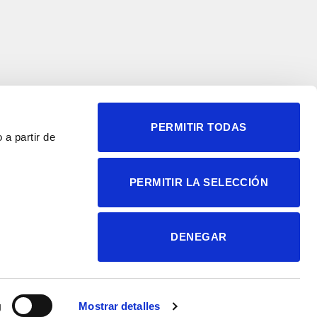
PERMITIR TODAS
 a partir de
© 2004-2026 Instituto de
PERMITIR LA SELECCIÓN
Neurociencias
Política de privacidad
Política de cookies
DENEGAR
Accesibilidad
Aviso legal
g
Mostrar detalles