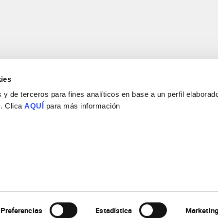
ies
y de terceros para fines analíticos en base a un perfil elaborado
 . Clica
AQUÍ
para más información
Consejo Superior de Investigaciones Científicas
Universidad Miguel Hernández
Campus de San Juan | Sant Joan d’Alacant
Alicante | España
Contacto
Tel. + 34 965 23 37 00
Fax + 34 965 91 95 61
Preferencias
Estadística
Marketin