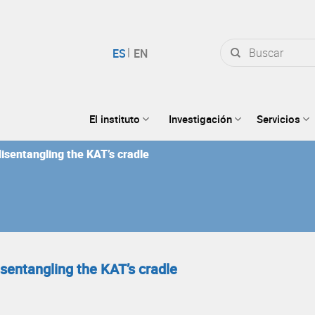
Buscar
por:
El instituto
Investigación
Servicios
isentangling the KAT’s cradle
sentangling the KAT’s cradle